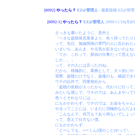
[6092]
やったら？
EZ@管理人
- 最新投稿
EZ@管理
[6092-1]
やったら？
EZ@管理人
2009/11/16(月)05
さっきも書いたように、意外と、
「ヘタな盗聴発見業者より、色々持ってたり
って、先日、無線関係の専門の人に言われた
いまいち…あんま、やる気が起きないのよね
「てか、これって、探偵の仕事だって思えな
しか…。」
って、その人には言ったのね。
だから、積極的に、業務として、大々的にや
実際、盗聴だけでなく、盗撮のも、確認でき
ウチの以外で、同業他社から、
「盗聴の依頼が入ったから、代わりに行って
みたいな感じで、ウチのでは、あんまやって
色々とそれなりには…。
にもかかわらず、ウチのでは、お金をちゃん
やるってことには、いまだに消極的なんだよ
「こんなんで、何万も？あり得ないでしょっ!
って、思えて仕方ない僕。
にもかかわらず、
「どーしても、○ーくん(僕のこと)やって!」