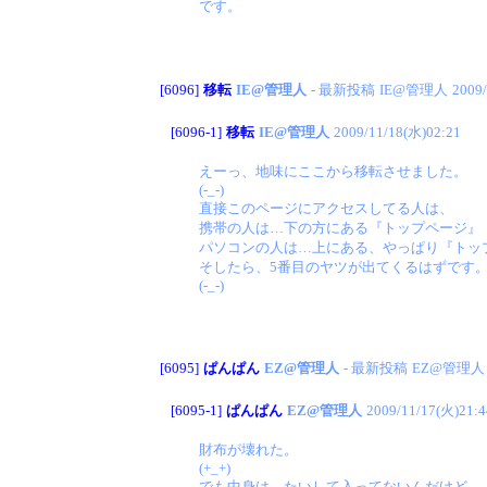
です。
[6096]
移転
IE@管理人
- 最新投稿
IE@管理人
2009
[6096-1]
移転
IE@管理人
2009/11/18(水)02:21
えーっ、地味にここから移転させました。
(-_-)
直接このページにアクセスしてる人は、
携帯の人は…下の方にある『トップページ』
パソコンの人は…上にある、やっぱり『トッ
そしたら、5番目のヤツが出てくるはずです
(-_-)
[6095]
ぱんぱん
EZ@管理人
- 最新投稿
EZ@管理人
[6095-1]
ぱんぱん
EZ@管理人
2009/11/17(火)21:4
財布が壊れた。
(+_+)
でも中身は、たいして入ってないんだけど。