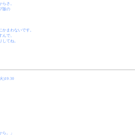
からさ。
プ版の
にかまわないです。
すんで。
りしてね。
(火)19:30
から。」