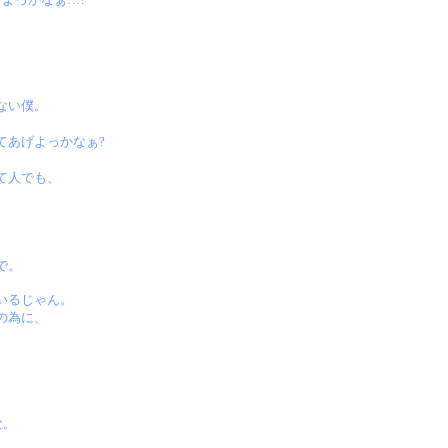
ない僕。
てあげよっかなぁ?
て人でも、
で。
いるじゃん。
の為に、
な。