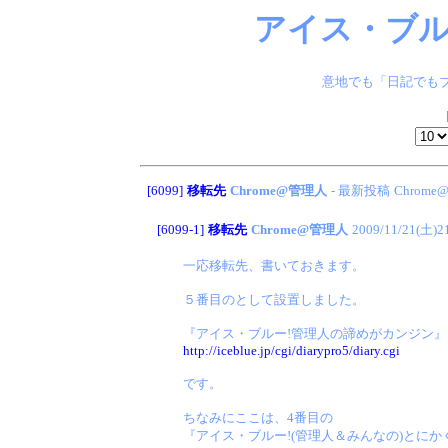
アイス・ブル
意地でも「日記でもブ
[6099]
移転先
Chrome@管理人
- 最新投稿
Chrom
[6099-1]
移転先
Chrome@管理人
2009/11/21(土)2
一応移転先、書いておきます。
５番目のとして設置しました。
『アイス・ブルー!管理人の諦めがカンジン』
http://iceblue.jp/cgi/diarypro5/diary.cgi
です。
ちなみにここは、4番目の
『アイス・ブルー!(管理人＆みんなの)とにか