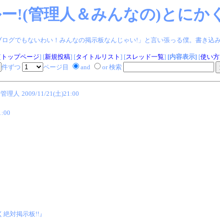
ー!(管理人＆みんなの)とにかく
ログでもないわい！みんなの掲示板なんじゃい!」と言い張っる僕。書き込みヨロシク!
[
トップページ
] [
新規投稿
] [
タイトルリスト
] [
スレッド一覧
]
[内容表示]
[
使い方
件ずつ
ページ目
and
or 検索
e@管理人
2009/11/21(土)21:00
1:00
く絶対掲示板!!』