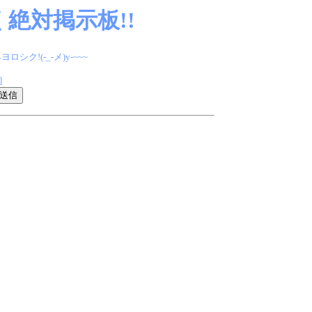
絶対掲示板!!
(-_-メ)y-~~~
]