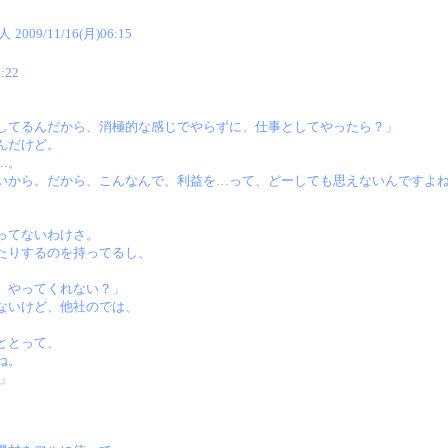
人
2009/11/16(月)06:15
:22
してるんだから、消極的な感じでやらずに、仕事としてやったら？」
んだけど。
…。
いから。だから、こんなんで、利益を…って、どーしても思えないんですよ
ってないわけさ。
たりするのを持ってるし、
、やってくれない？」
ないけど、他社のでは、
ととって、
ね。
」