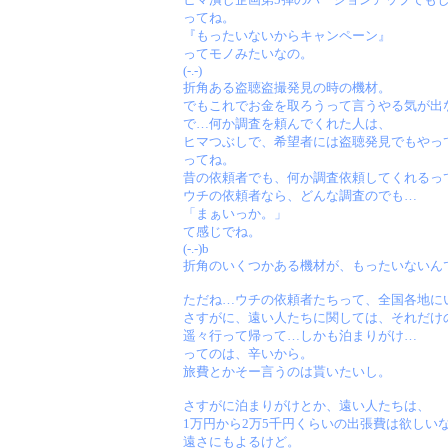
ってね。
『もったいないからキャンペーン』
ってモノみたいなの。
(-.-)
折角ある盗聴盗撮発見の時の機材。
でもこれでお金を取ろうって言うやる気が出
で…何か調査を頼んでくれた人は、
ヒマつぶしで、希望者には盗聴発見でもやっ
ってね。
昔の依頼者でも、何か調査依頼してくれるっ
ウチの依頼者なら、どんな調査のでも…
「まぁいっか。」
て感じでね。
(-.-)b
折角のいくつかある機材が、もったいないん
ただね…ウチの依頼者たちって、全国各地に
さすがに、遠い人たちに関しては、それだけ
遥々行って帰って…しかも泊まりがけ…
ってのは、辛いから。
旅費とかそー言うのは貰いたいし。
さすがに泊まりがけとか、遠い人たちは、
1万円から2万5千円くらいの出張費は欲しい
遠さにもよるけど。