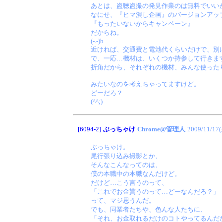
あとは、盗聴盗撮の発見作業のは無料でいい
なにせ、『ヒマ潰し企画』のバージョンアッ
『もったいないからキャンペーン』
だからね。
(-.-)b
近ければ、交通費と電池代くらいだけで、別
で、一応…機材は、いくつか持参して行きま
折角だから、それぞれの機材、みんな使った
みたいなのを考えちゃってますけど。
どーだろ？
(^^;)
[6094-2]
ぶっちゃけ
Chrome@管理人
2009/11/17
ぶっちゃけ。
尾行張り込み撮影とか、
そんなこんなってのは、
僕の本職中の本職なんだけど。
だけど…こう言うのって、
「これでお金貰うのって…どーなんだろ？」
って、マジ思うんだ。
でも、同業者たちや、色んな人たちに、
「それ、お金取れるだけのコトやってるんだ