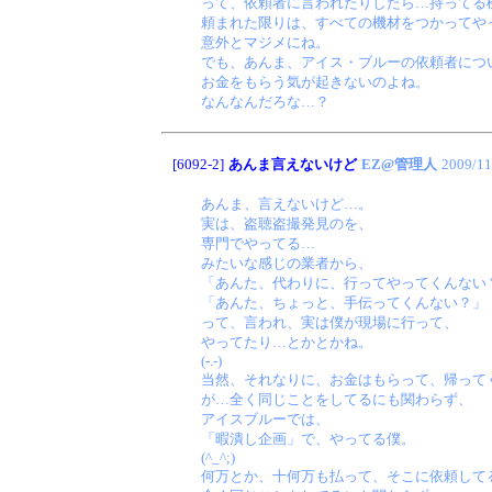
って、依頼者に言われたりしたら…持ってる
頼まれた限りは、すべての機材をつかってや
意外とマジメにね。
でも、あんま、アイス・ブルーの依頼者につ
お金をもらう気が起きないのよね。
なんなんだろな…？
[6092-2]
あんま言えないけど
EZ@管理人
2009/11
あんま、言えないけど…。
実は、盗聴盗撮発見のを、
専門でやってる…
みたいな感じの業者から、
「あんた、代わりに、行ってやってくんない
「あんた、ちょっと、手伝ってくんない？」
って、言われ、実は僕が現場に行って、
やってたり…とかとかね。
(-.-)
当然、それなりに、お金はもらって、帰って
が…全く同じことをしてるにも関わらず、
アイスブルーでは、
「暇潰し企画」で、やってる僕。
(^_^;)
何万とか、十何万も払って、そこに依頼して