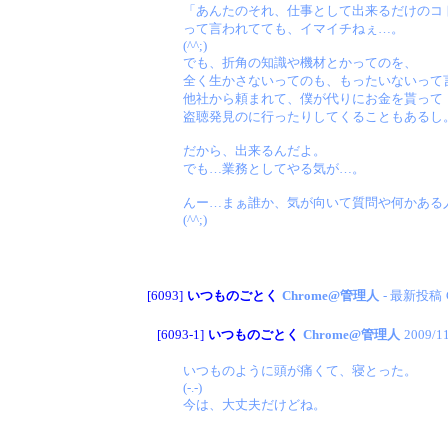
「あんたのそれ、仕事として出来るだけのコ
って言われてても、イマイチねぇ…。
(^^;)
でも、折角の知識や機材とかってのを、
全く生かさないってのも、もったいないって
他社から頼まれて、僕が代りにお金を貰って
盗聴発見のに行ったりしてくることもあるし
だから、出来るんだよ。
でも…業務としてやる気が…。
んー…まぁ誰か、気が向いて質問や何かある
(^^;)
[6093]
いつものごとく
Chrome@管理人
- 最新投稿
[6093-1]
いつものごとく
Chrome@管理人
2009/1
いつものように頭が痛くて、寝とった。
(-.-)
今は、大丈夫だけどね。