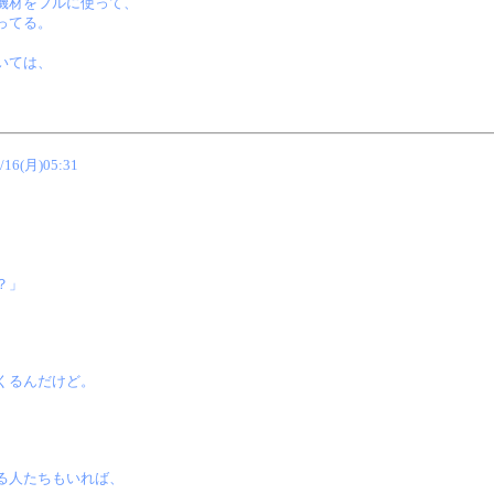
機材をフルに使って、
ってる。
いては、
/16(月)05:31
？」
くるんだけど。
る人たちもいれば、