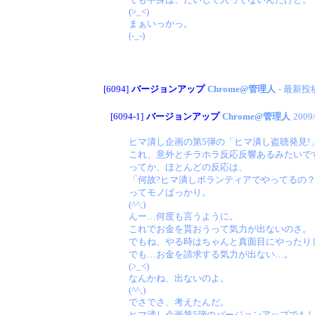
(>_<)
まぁいっかっ。
(-_-)
[6094]
バージョンアップ
Chrome@管理人
- 最新投
[6094-1]
バージョンアップ
Chrome@管理人
2009
ヒマ潰し企画の第5弾の「ヒマ潰し盗聴発見!
これ、意外とチラホラ反応反響あるみたいで
ってか、ほとんどの反応は、
「何故?ヒマ潰しボランティアでやってるの？
ってモノばっかり。
(^^;)
んー…何度も言うように。
これでお金を貰おうって気力が出ないのさ。
でもね、やる時はちゃんと真面目にやったり
でも…お金を請求する気力が出ない…。
(>_<)
なんかね、出ないのよ。
(^^;)
でさでさ、考えたんだ。
ヒマ潰し企画第5弾のバージョンアップでもし