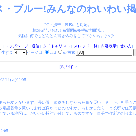
ス・ブルー!みんなのわいわい掲示
PC・携帯・PHSにも対応。
相談&問い合わせ&質問&要望&世間話…
気軽に何でもどんどん書き込みをして下さいね。(^o-)b
[
トップページ
] [
返信
] [
タイトルリスト
] [
スレッド一覧
] [
内容表示
] [
使い方
]
件ずつ
ページ目
and
or 検索
[
次の1件
>
/03/11(火)00:05
まった友人がいます。長い間、連絡をしなかった事が災いしました。相手も
や電話番号を聞いておけば良かったのですが。もしかしたら、市役所で住民
んでいる地区は、だいたい検討が付いているのですが、自分で住所の割り出
00:05