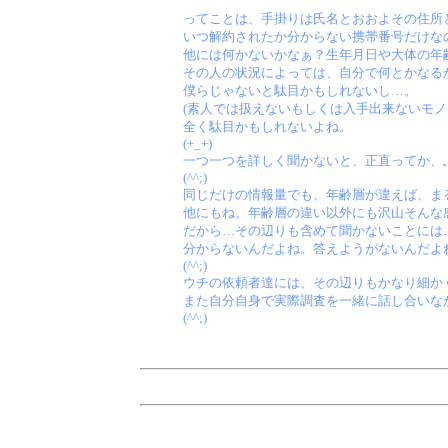
ってことは、手掛りは氏名とおおよその住所
いつ解約されたか分からない携帯番号だけな
他には何かないかなぁ？生年月日や大体の年
その人の状況によっては、自分で何とかなる
僕らじゃないと駄目かもしれないし…。
(素人では扱えないもしくは入手出来ないモノ
全く駄目かもしれないよね。
(+_+)
一つ一つを詳しく聞かないと、正直ってか、
(^^;)
同じだけの情報量でも、年齢層が違えば、ま
他にもね、年齢層の違い以外にも沢山そんな
だから…その辺りも含めて聞かないことには
分からないんだよね。答えようがないんだよ
(^^;)
ウチの依頼者達には、その辺りもかなり細か
また自分自身で実際調査を一緒に話し合いな
(^^;)