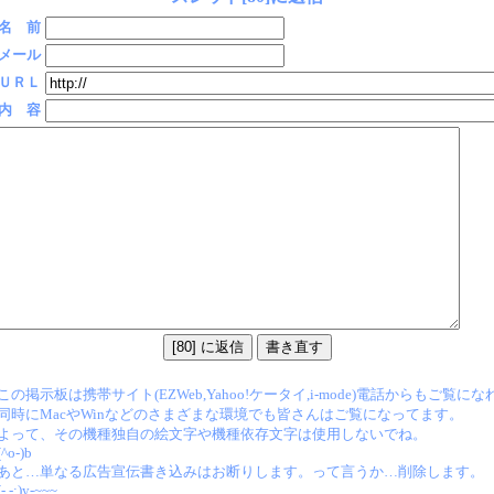
名 前
メール
ＵＲＬ
内 容
この掲示板は携帯サイト(EZWeb,Yahoo!ケータイ,i-mode)電話からもご覧に
同時にMacやWinなどのさまざまな環境でも皆さんはご覧になってます。
よって、その機種独自の絵文字や機種依存文字は使用しないでね。
(^o-)b
あと…単なる広告宣伝書き込みはお断りします。って言うか…削除します。
(-.-;)y-~~~