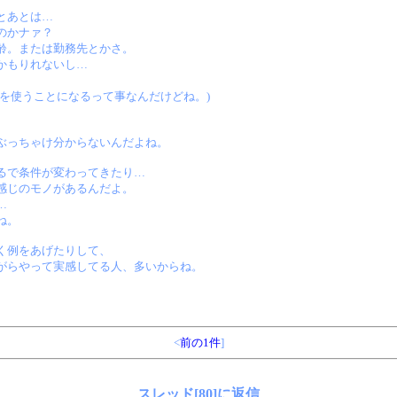
とあとは…
のかナァ？
齢。または勤務先とかさ。
かもりれないし…
を使うことになるって事なんだけどね。)
ぶっちゃけ分からないんだよね。
るで条件が変わってきたり…
感じのモノがあるんだよ。
…
ね。
く例をあげたりして、
がらやって実感してる人、多いからね。
<
前の1件
]
スレッド[80]に返信