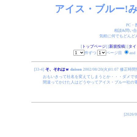
アイス・ブルー!み
PC・
相談&問い合
気軽に何でもどんどん
[
トップページ
] [
新規投稿
] [
タイ
件ずつ
ページ目
and
[33-4]
そ、それはｗ
daison
2002/08/20(火)01:07
修正時間
おもいきって社名を変えてしまうとか・・・ダメで
間違ってかけた人はどうやってアイス・ブルー社の電
[202