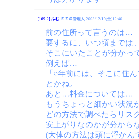
[169-2]
ふむ
ＥＺ＠管理人
2003/12/19(金)12:40
前の住所って言うのは…
要するに、いつ頃までは
そこにいたことが分かっ
例えば…
「○年前には、そこに住
とかね。
あと…料金については…
もうちょっと細かい状況
どの方法で調べたらリス
安上がりなのかが分から
(大体の方法は頭に浮かん