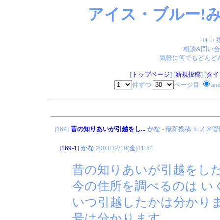
アイス・ブルー!み
PC・
相談&問い合
気軽に何でもどんどん
[
トップページ
] [
新規投稿
] [
タイ
件ずつ
ページ目
an
[169]
昔の知りあいが引越をし...
かな
- 最新投稿
ＥＺ＠管
[169-1]
かな
2003/12/19(金)11:54
昔の知りあいが引越をし
今の住所を調べるのは い
いつ引越したかは分かりま
号は分かります