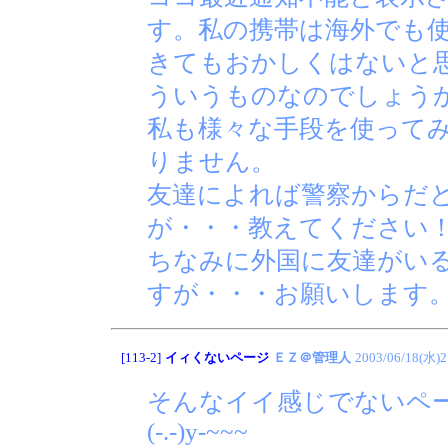
す。私の携帯は海外でも
きてもおかしくはないと
ういうものなのでしょう
私も様々な手段を使って
りません。
友達によれば警察からだ
が・・・教えてください
ちなみに外国に友達がい
すが・・・お願いします
[113-2]
イィくないページ
ＥＺ＠管理人
2003/06/18(水)2
そんなイイ感じでないペ
(-.-)y-~~~