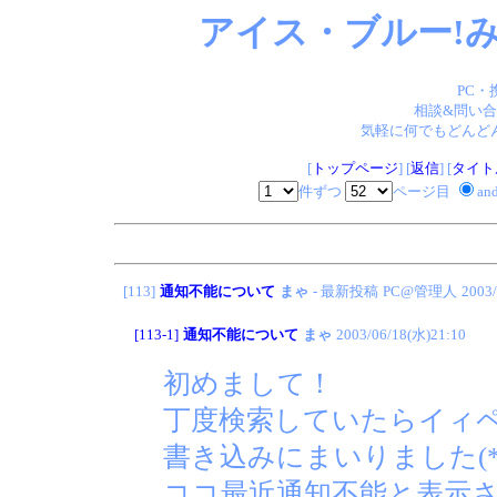
アイス・ブルー!み
PC・
相談&問い合
気軽に何でもどんどん
[
トップページ
] [
返信
] [
タイト
件ずつ
ページ目
an
[113]
通知不能について
まゃ
- 最新投稿
PC@管理人
2003/
[113-1]
通知不能について
まゃ
2003/06/18(水)21:10
初めまして！
丁度検索していたらイィ
書き込みにまいりました(
ココ最近通知不能と表示