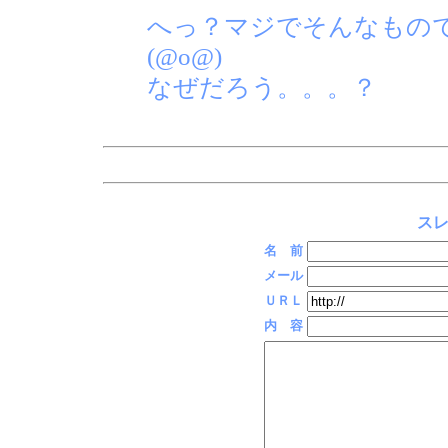
へっ？マジでそんなもの
(@o@)
なぜだろう。。。？
スレ
名 前
メール
ＵＲＬ
内 容