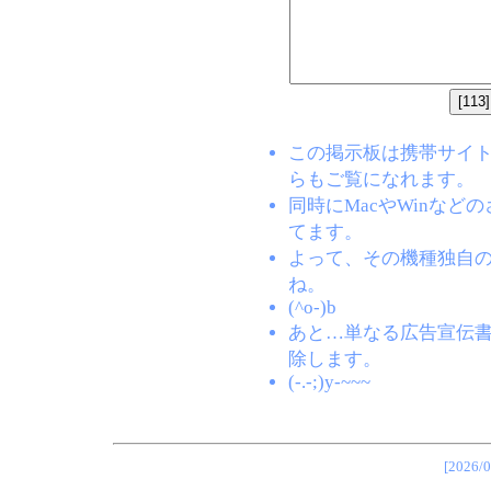
この掲示板は携帯サイト(EZW
らもご覧になれます。
同時にMacやWinな
てます。
よって、その機種独自
ね。
(^o-)b
あと…単なる広告宣伝
除します。
(-.-;)y-~~~
[202