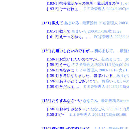
[193-1]
携帯電話からの住所・電話調査の件
しゅ
[193-2]
そーだねぇ…
ＥＺ＠管理人
2004/10/07(木
[161]
教えて
あまいろ
- 最新投稿
PC@管理人
2003/
[161-1]
教えて
あまいろ
2003/11/19(水)15:28
[161-2]
えーっとねぇ。。。
PC@管理人
2003/11
[159]
お窺いしたいのですが…
初めまして。
- 最
[159-1]
お窺いしたいのですが…
初めまして。
20
[159-2]
うーむ
ＥＺ＠管理人
2003/11/18(火)01:24
[159-3]
ちなみに
ＥＺ＠管理人
2003/11/18(火)01:
[159-4]
参考になりました。 ほぼバレる...
ありが
[159-5]
ありがとうございます。
お窺いしたいの
[159-6]
そだねぇ…。
ＥＺ＠管理人
2003/11/18(火
[158]
おやすみなさ～い
ななごん
- 最新投稿
Richar
[158-1]
おやすみなさ～い
ななごん
2003/11/17(月
[158-2]
(^^ゞ
ＥＺ＠管理人
2003/11/18(火)01:06
[130]
僕が悪いのですけれど。
しんじ
- 最新投稿
Ｅ