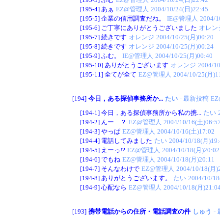
[195-4]
あぁ
EZ@管理人
2004/10/24(日)22:45
[195-5]
企業の信用調査だね。
IE@管理人
2004/1
[195-6]
ご丁寧にありがとうございました
オレン
[195-7]
続きです
オレンジ
2004/10/25(月)00:20
[195-8]
続きです
オレンジ
2004/10/25(月)00:24
[195-9]
ふむ。
IE@管理人
2004/10/25(月)00:40
[195-10]
ありがとうございます
オレンジ
2004/1
[195-11]
全てが全て
EZ@管理人
2004/10/25(月)1
[194]
今日，ある探偵事務所か...
たい
- 最新投稿
E
[194-1]
今日，ある探偵事務所から私の携...
たい
[194-2]
んー…？
EZ@管理人
2004/10/16(土)06:5
[194-3]
やっぱ
EZ@管理人
2004/10/16(土)17:02
[194-4]
電話してみました
たい
2004/10/18(月)19:
[194-5]
えーっ!?
EZ@管理人
2004/10/18(月)20:02
[194-6]
でもね
EZ@管理人
2004/10/18(月)20:11
[194-7]
そんなわけで
EZ@管理人
2004/10/18(月)
[194-8]
ありがとうございます。
たい
2004/10/18
[194-9]
心配なら
EZ@管理人
2004/10/18(月)21:0
[193]
携帯電話からの住所・電話調査の件
しゅう
-