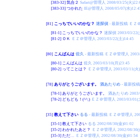
[383-32]
気合２
Safari@管理人
2008/03/25(火)22:
[383-33]
つかれた
IE@管理人
2008/05/07(水)12:4
[81]
こっちでいいのかな？
迷探偵
- 最新投稿
ＥＺ
[81-1]
こっちでいいのかな？
迷探偵
2003/03/22(
[81-2]
ＯＫ
ＥＺ＠管理人
2003/03/22(土)14:45
[80]
こんばんは
佐久
- 最新投稿
ＥＺ＠管理人
2003
[80-1]
こんばんは
佐久
2003/03/10(月)23:45
[80-2]
ってことは？
ＥＺ＠管理人
2003/03/11(火)
[78]
ありがとうございます。
酒あたりめ
- 最新投稿
[78-1]
ありがとうございます。
酒あたりめ
2003/
[78-2]
どもども！(^^;)
ＥＺ＠管理人
2003/03/01(
[35]
教えて下さい
るる
- 最新投稿
ＥＺ＠管理人
20
[35-1]
教えて下さい
るる
2002/08/30(金)01:02
[35-2]
わかれたあと？
ＥＺ＠管理人
2002/08/30(
[35-3]
ただ…
ＥＺ＠管理人
2002/08/30(金)01:54