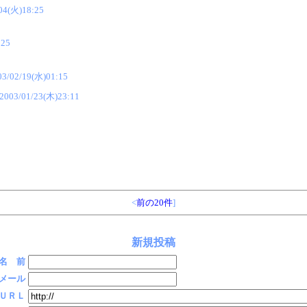
04(火)18:25
:25
03/02/19(水)01:15
2003/01/23(木)23:11
<
前の20件
]
新規投稿
名 前
メール
ＵＲＬ