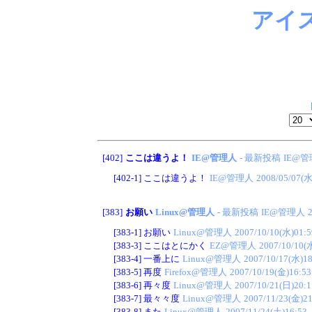
アイ
[402]
ここは違うよ！
IE@管理人
- 最新投稿
IE@
[402-1]
ここは違うよ！
IE@管理人
2008/05/07(水
[383]
お願い
Linux@管理人
- 最新投稿
IE@管理人
[383-1]
お願い
Linux@管理人
2007/10/10(水)01:5
[383-3]
ここはとにかく
EZ@管理人
2007/10/10(
[383-4]
一番上に
Linux@管理人
2007/10/17(水)18
[383-5]
再度
Firefox@管理人
2007/10/19(金)16:53
[383-6]
再々度
Linux@管理人
2007/10/21(日)20:1
[383-7]
最々々度
Linux@管理人
2007/11/23(金)21
[383-8]
また
Linux@管理人
2007/11/24(土)16:53