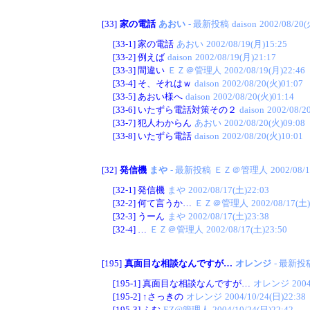
[33]
家の電話
あおい
- 最新投稿
daison
2002/08/20(
[33-1]
家の電話
あおい
2002/08/19(月)15:25
[33-2]
例えば
daison
2002/08/19(月)21:17
[33-3]
間違い
ＥＺ＠管理人
2002/08/19(月)22:46
[33-4]
そ、それはｗ
daison
2002/08/20(火)01:07
[33-5]
あおい様へ
daison
2002/08/20(火)01:14
[33-6]
いたずら電話対策その２
daison
2002/08/2
[33-7]
犯人わからん
あおい
2002/08/20(火)09:08
[33-8]
いたずら電話
daison
2002/08/20(火)10:01
[32]
発信機
まや
- 最新投稿
ＥＺ＠管理人
2002/08/
[32-1]
発信機
まや
2002/08/17(土)22:03
[32-2]
何て言うか…
ＥＺ＠管理人
2002/08/17(土)
[32-3]
うーん
まや
2002/08/17(土)23:38
[32-4]
…
ＥＺ＠管理人
2002/08/17(土)23:50
[195]
真面目な相談なんですが…
オレンジ
- 最新投
[195-1]
真面目な相談なんですが…
オレンジ
2004
[195-2]
↑さっきの
オレンジ
2004/10/24(日)22:38
[195-3]
ふむ
EZ@管理人
2004/10/24(日)22:42