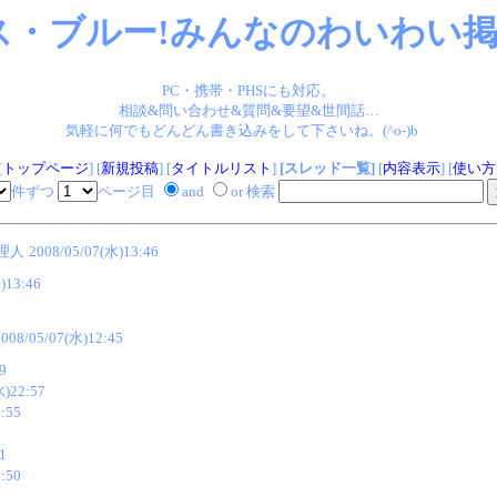
ス・ブルー!みんなのわいわい掲示
PC・携帯・PHSにも対応。
相談&問い合わせ&質問&要望&世間話…
気軽に何でもどんどん書き込みをして下さいね。(^o-)b
[
トップページ
] [
新規投稿
] [
タイトルリスト
]
[スレッド一覧]
[
内容表示
] [
使い方
件ずつ
ページ目
and
or 検索
管理人
2008/05/07(水)13:46
)13:46
2008/05/07(水)12:45
9
水)22:57
:55
1
:50