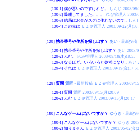
[130-1]
僕が悪いのですけれど。
しんじ
2003/09/
[130-2]
爆睡してました。。。
PC@管理人
2003/
[130-3]
結局はお金がスグに作れないので...
しん
[130-4]
この先は
ＥＺ＠管理人
2003/09/22(月)16:
[129]
携帯番号や住所を探し出す？
あい
- 最新投稿
[129-1]
携帯番号や住所を探し出す？
あい
2003/0
[129-2]
ふむ。
PC@管理人
2003/09/18(木)18:55
[129-3]
なるほど。いろいろと参考になり...
あい
[129-4]
それは
ＥＺ＠管理人
2003/09/19(金)17:51
[128]
質問
質問
- 最新投稿
ＥＺ＠管理人
2003/09/1
[128-1]
質問
質問
2003/09/15(月)20:09
[128-2]
ふむ
ＥＺ＠管理人
2003/09/15(月)20:17
[100]
こんなゲームはないですか？
ゆうき
- 最新投
[100-1]
こんなゲームはないですか？
ゆうき
2003
[100-2]
知りません
ＥＺ＠管理人
2003/05/02(金)2