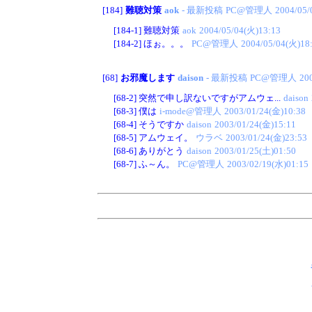
[184]
難聴対策
aok
- 最新投稿
PC@管理人
2004/05/
[184-1]
難聴対策
aok
2004/05/04(火)13:13
[184-2]
ほぉ。。。
PC@管理人
2004/05/04(火)18
[68]
お邪魔します
daison
- 最新投稿
PC@管理人
20
[68-2]
突然で申し訳ないですがアムウェ...
daison
[68-3]
僕は
i-mode@管理人
2003/01/24(金)10:38
[68-4]
そうですか
daison
2003/01/24(金)15:11
[68-5]
アムウェイ。
ウラベ
2003/01/24(金)23:53
[68-6]
ありがとう
daison
2003/01/25(土)01:50
[68-7]
ふ～ん。
PC@管理人
2003/02/19(水)01:15