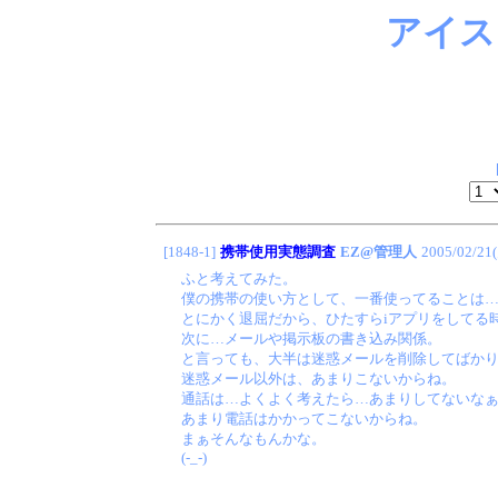
アイス
[1848-1]
携帯使用実態調査
EZ@管理人
2005/02/21
ふと考えてみた。
僕の携帯の使い方として、一番使ってることは…
とにかく退屈だから、ひたすらiアプリをしてる
次に…メールや掲示板の書き込み関係。
と言っても、大半は迷惑メールを削除してばか
迷惑メール以外は、あまりこないからね。
通話は…よくよく考えたら…あまりしてないな
あまり電話はかかってこないからね。
まぁそんなもんかな。
(-_-)