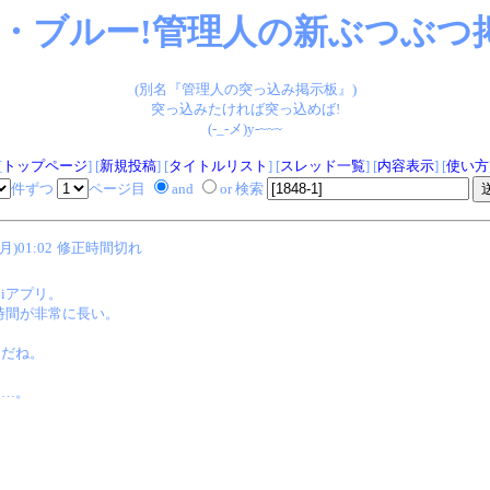
・ブルー!管理人の新ぶつぶつ掲
(別名『管理人の突っ込み掲示板』)
突っ込みたければ突っ込めば!
(-_-メ)y-~~~
[
トップページ
] [
新規投稿
] [
タイトルリスト
] [
スレッド一覧
] [
内容表示
] [
使い方
件ずつ
ページ目
and
or 検索
(月)01:02
修正時間切れ
iアプリ。
時間が非常に長い。
りだね。
ぁ…。