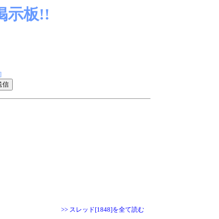
示板!!
]
>> スレッド[1848]を全て読む