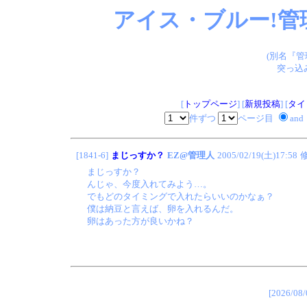
アイス・ブルー!管
(別名『
突っ込
[
トップページ
] [
新規投稿
] [
タイ
件ずつ
ページ目
and
[1841-6]
まじっすか？
EZ@管理人
2005/02/19(土)17:58
まじっすか？
んじゃ、今度入れてみよう…。
でもどのタイミングで入れたらいいのかなぁ？
僕は納豆と言えば、卵を入れるんだ。
卵はあった方が良いかね？
[2026/