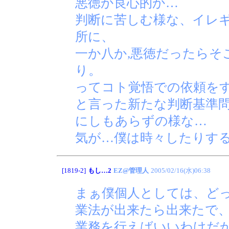
悪徳か良心的か…
判断に苦しむ様な、イレギ
所に、
一か八か,悪徳だったらそ
り。
ってコト覚悟での依頼を
と言った新たな判断基準
にしもあらずの様な…
気が…僕は時々したりす
[1819-2]
もし…2
EZ@管理人
2005/02/16(水)06:38
まぁ僕個人としては、ど
業法が出来たら出来たで
業務を行えばいいわけだ