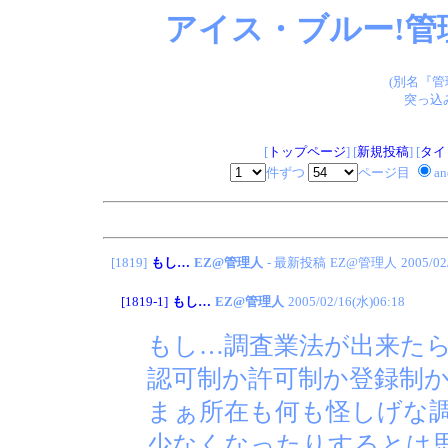
アイス・ブルー!管
(別名『
突っ込
[
トップページ
] [
新規投稿
] [
タイ
件ずつ
ページ目
a
[1819]
もし…
EZ@管理人
- 最新投稿
EZ@管理人
2005/02
[1819-1]
もし…
EZ@管理人
2005/02/16(水)06:18
もし…調査業法が出来た
認可制か許可制か登録制
まぁ所在も何も怪しげな
少なくなったりするとは