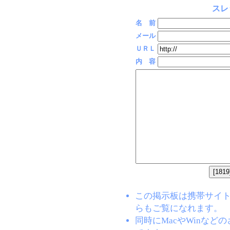
スレ
名 前
メール
ＵＲＬ
内 容
この掲示板は携帯サイト(EZW
らもご覧になれます。
同時にMacやWinな