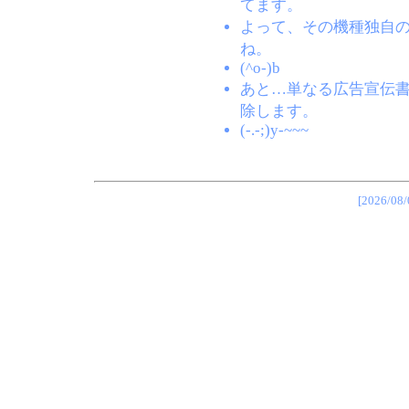
てます。
よって、その機種独自
ね。
(^o-)b
あと…単なる広告宣伝
除します。
(-.-;)y-~~~
[2026/