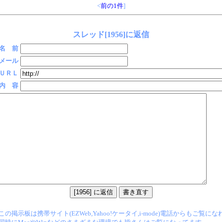
<
前の1件
]
スレッド[1956]に返信
名 前
メール
ＵＲＬ
内 容
この掲示板は携帯サイト(EZWeb,Yahoo!ケータイ,i-mode)電話からもご覧に