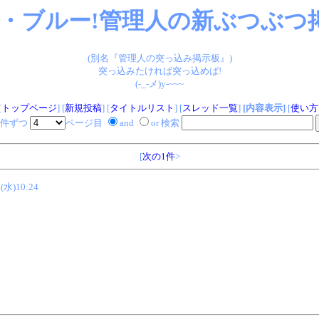
・ブルー!管理人の新ぶつぶつ掲
(別名『管理人の突っ込み掲示板』)
突っ込みたければ突っ込めば!
(-_-メ)y-~~~
[
トップページ
] [
新規投稿
] [
タイトルリスト
] [
スレッド一覧
]
[内容表示]
[
使い方
件ずつ
ページ目
and
or 検索
[
次の1件
>
7(水)10:24