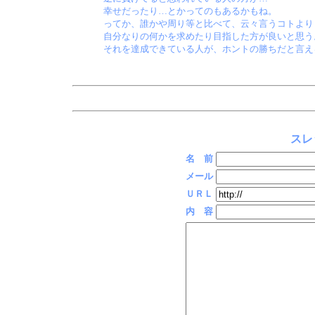
幸せだったり…とかってのもあるかもね。
ってか、誰かや周り等と比べて、云々言うコトより
自分なりの何かを求めたり目指した方が良いと思う
それを達成できている人が、ホントの勝ちだと言え
スレ
名 前
メール
ＵＲＬ
内 容