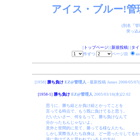
アイス・ブルー!管
(別名『
突っ込
[
トップページ
] [
新規投稿
] [
タイ
件ずつ
ページ目
a
[1958]
勝ち負け
EZ@管理人
- 最新投稿
James
2008/05/07
[1958-1]
勝ち負け
EZ@管理人
2005/03/16(水)22:02
思うに、勝ち組とか負け組とかってことを
言ってる時点で、もう既に負けてると思う。
だいたいさー、何をもって、勝ち負けなんて
分かったもんじゃないよ。
意外と世間的に見て、勝ってる様な人たち。
しかし実際当人たち自身は、どー思ったりしてるか
逆に負けてると思われている人の方が…