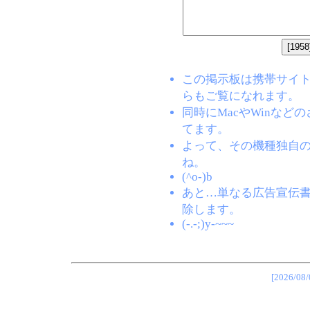
この掲示板は携帯サイト(EZW
らもご覧になれます。
同時にMacやWinな
てます。
よって、その機種独自
ね。
(^o-)b
あと…単なる広告宣伝
除します。
(-.-;)y-~~~
[2026/