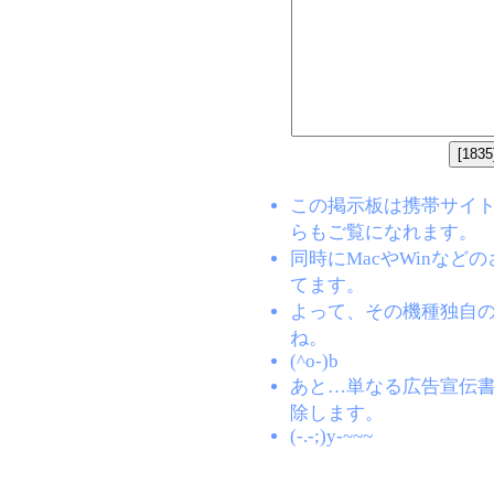
この掲示板は携帯サイト(EZW
らもご覧になれます。
同時にMacやWinな
てます。
よって、その機種独自
ね。
(^o-)b
あと…単なる広告宣伝
除します。
(-.-;)y-~~~