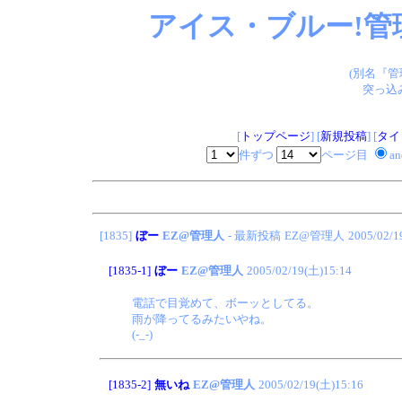
アイス・ブルー!管
(別名『
突っ込
[
トップページ
] [
新規投稿
] [
タイ
件ずつ
ページ目
a
[1835]
ぼー
EZ@管理人
- 最新投稿
EZ@管理人
2005/02/1
[1835-1]
ぼー
EZ@管理人
2005/02/19(土)15:14
電話で目覚めて、ボーッとしてる。
雨が降ってるみたいやね。
(-_-)
[1835-2]
無いね
EZ@管理人
2005/02/19(土)15:16