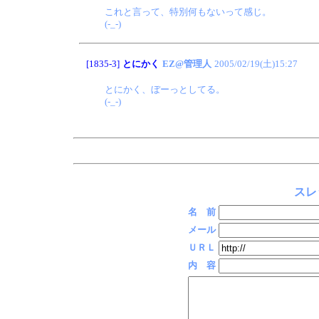
これと言って、特別何もないって感じ。
(-_-)
[1835-3]
とにかく
EZ@管理人
2005/02/19(土)15:27
とにかく、ぼーっとしてる。
(-_-)
スレ
名 前
メール
ＵＲＬ
内 容