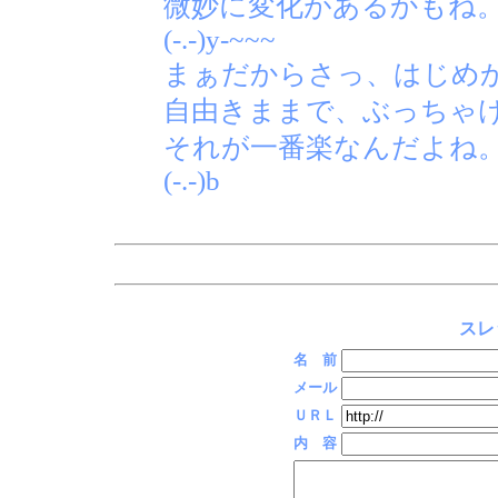
微妙に変化があるかもね
(-.-)y-~~~
まぁだからさっ、はじめ
自由きままで、ぶっちゃ
それが一番楽なんだよね
(-.-)b
スレ
名 前
メール
ＵＲＬ
内 容