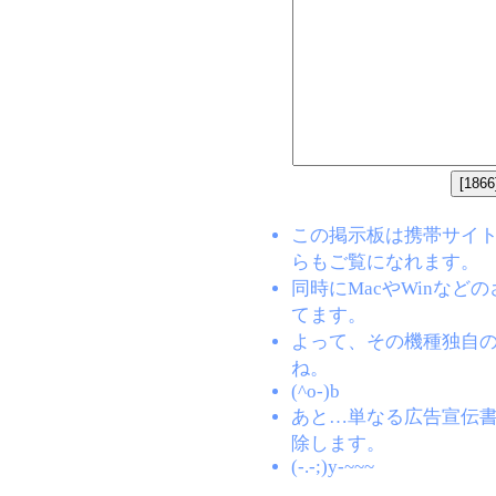
この掲示板は携帯サイト(EZW
らもご覧になれます。
同時にMacやWinな
てます。
よって、その機種独自
ね。
(^o-)b
あと…単なる広告宣伝
除します。
(-.-;)y-~~~