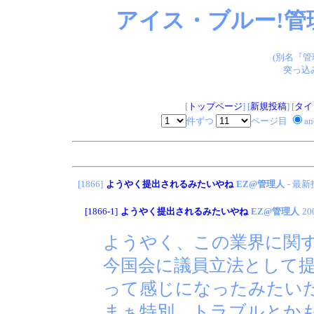
アイス・ブルー!管
(別名『
突っ込
[
トップページ
] [
新規投稿
] [
タイ
件ずつ
ページ目
a
[1866]
ようやく提出されるみたいやね
EZ@管理人
- 最
[1866-1]
ようやく提出されるみたいやね
EZ@管理人
20
ようやく、この業界に関
今国会に議員立法として提
って感じになったみたい
まぁ特別、トラブルとか