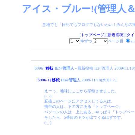
アイス・ブルー!(管理人＆
意地でも「日記でもブログでもないわい！みんなの掲示板
[
トップページ
] [
新規投稿
] [
タイ
件ずつ
ページ目
a
[6096]
移転
IE@管理人
- 最新投稿
IE@管理人
2009/11/18
[6096-1]
移転
IE@管理人
2009/11/18(水)02:21
えーっ、地味にここから移転させました。
(-_-)
直接このページにアクセスしてる人は、
携帯の人は…下の方にある『トップページ』
パソコンの人は…上にある、やっぱり『トップペー
そしたら、5番目のヤツが出てくるはずです。
(-_-)