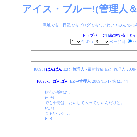
アイス・ブルー!(管理人＆
意地でも「日記でもブログでもないわい！みんなの掲示板
[
トップページ
] [
新規投稿
] [
タイ
件ずつ
ページ目
a
[6095]
ぱんぱん
EZ@管理人
- 最新投稿
EZ@管理人
2009/
[6095-1]
ぱんぱん
EZ@管理人
2009/11/17(火)21:44
財布が壊れた。
(+_+)
でも中身は、たいして入ってないんだけど。
(>_<)
まぁいっかっ。
(-_-)