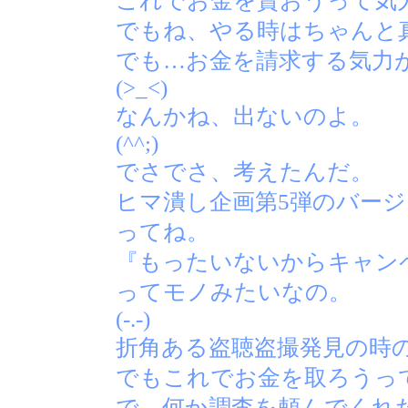
これでお金を貰おうって気
でもね、やる時はちゃんと
でも…お金を請求する気力
(>_<)
なんかね、出ないのよ。
(^^;)
でさでさ、考えたんだ。
ヒマ潰し企画第5弾のバー
ってね。
『もったいないからキャン
ってモノみたいなの。
(-.-)
折角ある盗聴盗撮発見の時
でもこれでお金を取ろうっ
で…何か調査を頼んでくれ