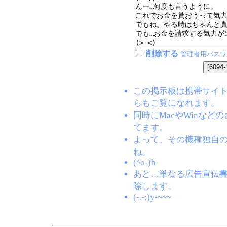
削除する
管理者用パスワ
この掲示板は携帯サイト(EZW
らもご覧になれます。
同時にMacやWinな
てます。
よって、その機種独自
ね。
(^o-)b
あと…単なる広告宣伝
除します。
(-.-;)y-~~~