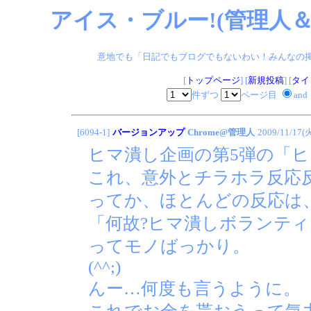
アイス・ブルー!(管理人＆
意地でも「日記でもブログでもないわい！みんなの掲示板
[
トップページ
] [
新規投稿
] [
タイ
件ずつ
ページ目
and
[6094-1]
バージョンアップ
Chrome@管理人
2009/11/17(
ヒマ潰し企画の第5弾の「ヒ
これ、意外とチラホラ反応
ってか、ほとんどの反応は
「何故?ヒマ潰しボランティ
ってモノばっかり。
(^^;)
んー…何度も言うように。