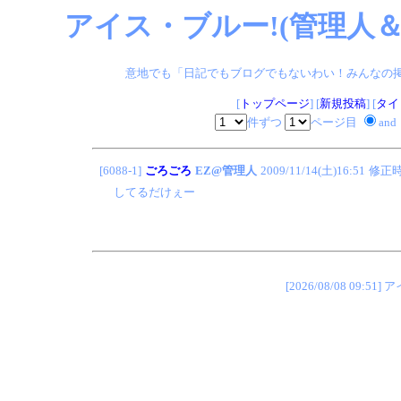
アイス・ブルー!(管理人＆
意地でも「日記でもブログでもないわい！みんなの掲示板
[
トップページ
] [
新規投稿
] [
タイ
件ずつ
ページ目
and
[6088-1]
ごろごろ
EZ@管理人
2009/11/14(土)16:51
修正
してるだけぇー
[2026/08/08 0