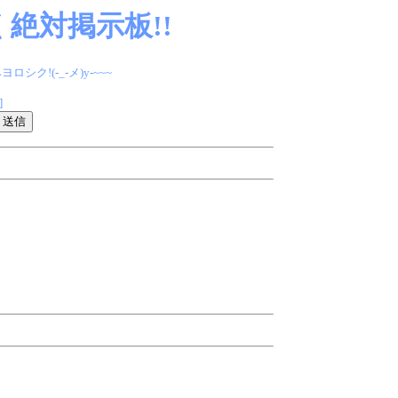
絶対掲示板!!
(-_-メ)y-~~~
]