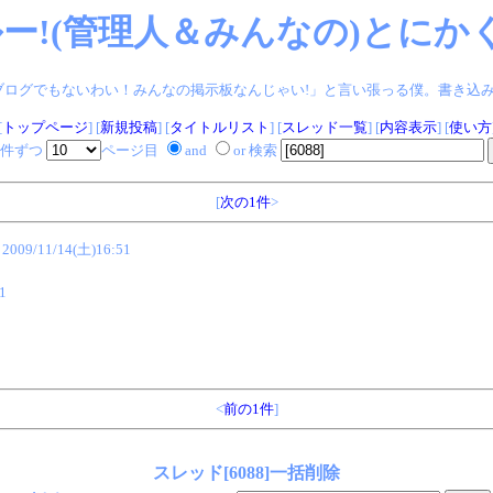
ー!(管理人＆みんなの)とにかく
ログでもないわい！みんなの掲示板なんじゃい!」と言い張っる僕。書き込みヨロシク!
[
トップページ
] [
新規投稿
] [
タイトルリスト
] [
スレッド一覧
] [
内容表示
] [
使い方
件ずつ
ページ目
and
or 検索
[
次の1件
>
2009/11/14(土)16:51
1
<
前の1件
]
スレッド[6088]一括削除