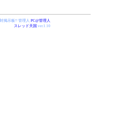
絶対掲示板!!
管理人
PC@管理人
スレッド天国
ver.1.10