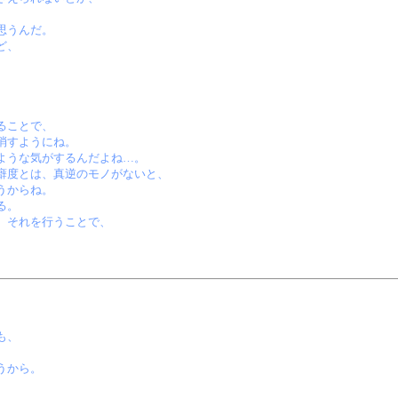
思うんだ。
ど、
ることで、
消すようにね。
ような気がするんだよね…。
癖度とは、真逆のモノがないと、
うからね。
る。
、それを行うことで、
も、
うから。