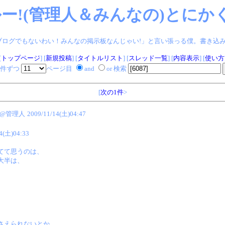
ー!(管理人＆みんなの)とにかく
ログでもないわい！みんなの掲示板なんじゃい!」と言い張っる僕。書き込みヨロシク!
[
トップページ
] [
新規投稿
] [
タイトルリスト
] [
スレッド一覧
] [
内容表示
] [
使い方
件ずつ
ページ目
and
or 検索
[
次の1件
>
Z@管理人
2009/11/14(土)04:47
4(土)04:33
てて思うのは、
大半は、
さえられないとか、