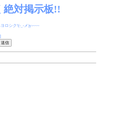
絶対掲示板!!
(-_-メ)y-~~~
]