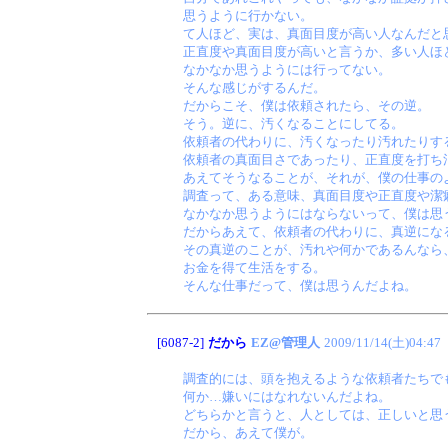
思うように行かない。
て人ほど、実は、真面目度が高い人なんだと
正直度や真面目度が高いと言うか、多い人ほ
なかなか思うようには行ってない。
そんな感じがするんだ。
だからこそ、僕は依頼されたら、その逆。
そう。逆に、汚くなることにしてる。
依頼者の代わりに、汚くなったり汚れたりす
依頼者の真面目さであったり、正直度を打ち
あえてそうなることが、それが、僕の仕事の
調査って、ある意味、真面目度や正直度や潔
なかなか思うようにはならないって、僕は思
だからあえて、依頼者の代わりに、真逆にな
その真逆のことが、汚れや何かであるんなら
お金を得て生活をする。
そんな仕事だって、僕は思うんだよね。
[6087-2]
だから
EZ@管理人
2009/11/14(土)04:47
調査的には、頭を抱えるような依頼者たちで
何か…嫌いにはなれないんだよね。
どちらかと言うと、人としては、正しいと思
だから、あえて僕が。