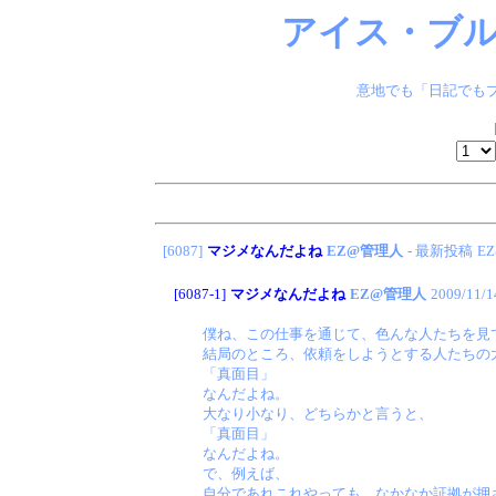
アイス・ブル
意地でも「日記でもブ
[6087]
マジメなんだよね
EZ@管理人
- 最新投稿
E
[6087-1]
マジメなんだよね
EZ@管理人
2009/11/1
僕ね、この仕事を通じて、色んな人たちを見
結局のところ、依頼をしようとする人たちの
「真面目」
なんだよね。
大なり小なり、どちらかと言うと、
「真面目」
なんだよね。
で、例えば、
自分であれこれやっても、なかなか証拠が押