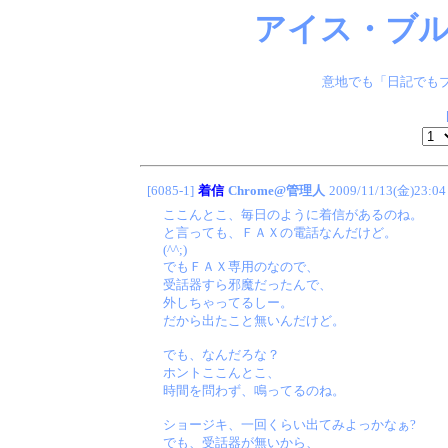
アイス・ブル
意地でも「日記でもブ
[6085-1]
着信
Chrome@管理人
2009/11/13(金)23:04
ここんとこ、毎日のように着信があるのね。
と言っても、ＦＡＸの電話なんだけど。
(^^;)
でもＦＡＸ専用のなので、
受話器すら邪魔だったんで、
外しちゃってるしー。
だから出たこと無いんだけど。
でも、なんだろな？
ホントここんとこ、
時間を問わず、鳴ってるのね。
ショージキ、一回くらい出てみよっかなぁ?
でも、受話器が無いから、