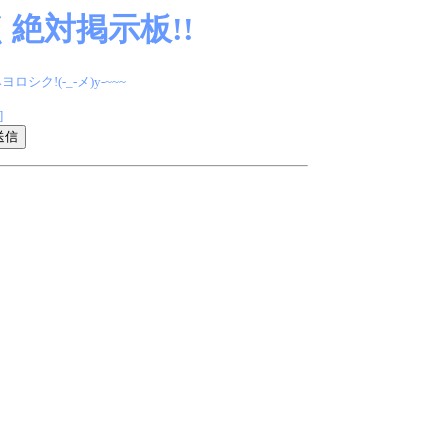
絶対掲示板!!
(-_-メ)y-~~~
]