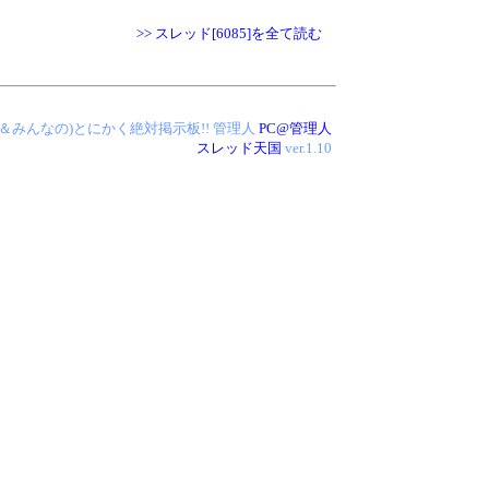
>> スレッド[6085]を全て読む
!(管理人＆みんなの)とにかく絶対掲示板!!
管理人
PC@管理人
スレッド天国
ver.1.10