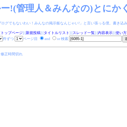
ー!(管理人＆みんなの)とにかく
ログでもないわい！みんなの掲示板なんじゃい!」と言い張っる僕。書き込みヨロシク!
[
トップページ
] [
新規投稿
] [
タイトルリスト
] [
スレッド一覧
] [
内容表示
] [
使い方
件ずつ
ページ目
and
or 検索
修正時間切れ