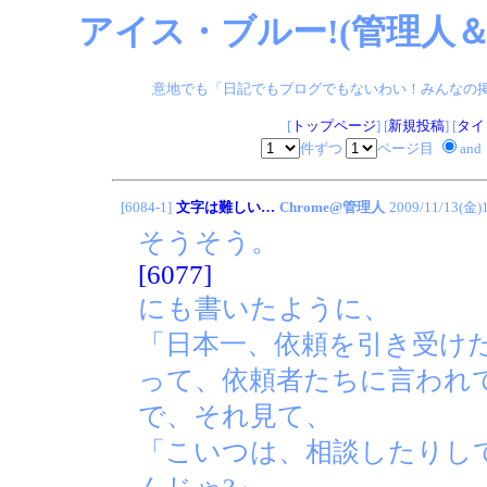
アイス・ブルー!(管理人＆
意地でも「日記でもブログでもないわい！みんなの掲示板
[
トップページ
] [
新規投稿
] [
タイ
件ずつ
ページ目
and
[6084-1]
文字は難しい…
Chrome@管理人
2009/11/13(金)
そうそう。
[6077]
にも書いたように、
「日本一、依頼を引き受けた
って、依頼者たちに言われ
で、それ見て、
「こいつは、相談したりし