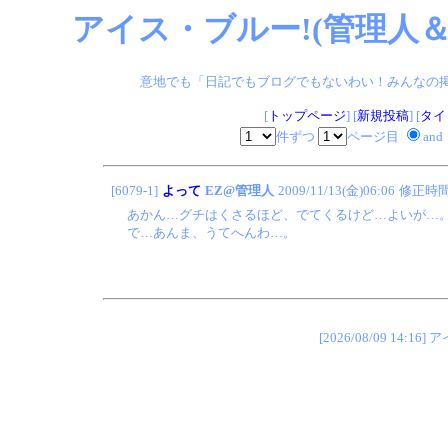
アイス・ブルー!(管理人＆
意地でも「日記でもブログでもないわい！みんなの掲示板
[
トップページ
] [
新規投稿
] [
タイ
件ずつ
ページ目
and
[6079-1]
よって
EZ@管理人
2009/11/13(金)06:06
修正時
あかん…グチはくさるほど、でてくるけど…よいが…
で…あんま、うてへんわ…。
[2026/08/09 1