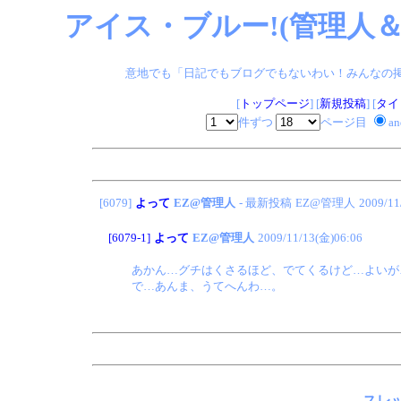
アイス・ブルー!(管理人＆
意地でも「日記でもブログでもないわい！みんなの掲示板
[
トップページ
] [
新規投稿
] [
タイ
件ずつ
ページ目
a
[6079]
よって
EZ@管理人
- 最新投稿
EZ@管理人
2009/11
[6079-1]
よって
EZ@管理人
2009/11/13(金)06:06
あかん…グチはくさるほど、でてくるけど…よいが
で…あんま、うてへんわ…。
スレッ