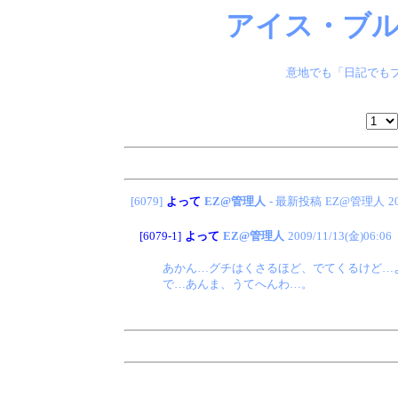
アイス・ブル
意地でも「日記でもブ
[6079]
よって
EZ@管理人
- 最新投稿
EZ@管理人
2
[6079-1]
よって
EZ@管理人
2009/11/13(金)06:06
あかん…グチはくさるほど、でてくるけど…
で…あんま、うてへんわ…。