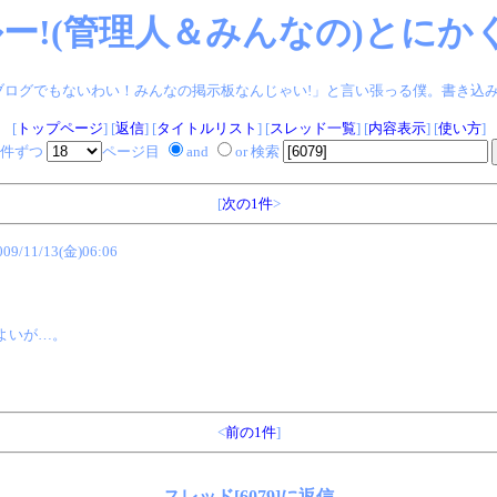
ー!(管理人＆みんなの)とにかく
ログでもないわい！みんなの掲示板なんじゃい!」と言い張っる僕。書き込みヨロシク!
[
トップページ
] [
返信
] [
タイトルリスト
] [
スレッド一覧
] [
内容表示
] [
使い方
]
件ずつ
ページ目
and
or 検索
[
次の1件
>
009/11/13(金)06:06
よいが…。
<
前の1件
]
スレッド[6079]に返信