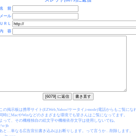
名 前
メール
ＵＲＬ
内 容
この掲示板は携帯サイト(EZWeb,Yahoo!ケータイ,i-mode)電話からもご覧に
同時にMacやWinなどのさまざまな環境でも皆さんはご覧になってます。
よって、その機種独自の絵文字や機種依存文字は使用しないでね。
(^o-)b
あと…単なる広告宣伝書き込みはお断りします。って言うか…削除します。
(-.-;)y-~~~