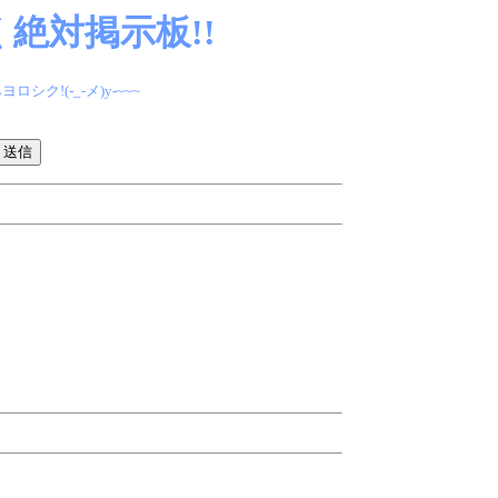
絶対掲示板!!
(-_-メ)y-~~~