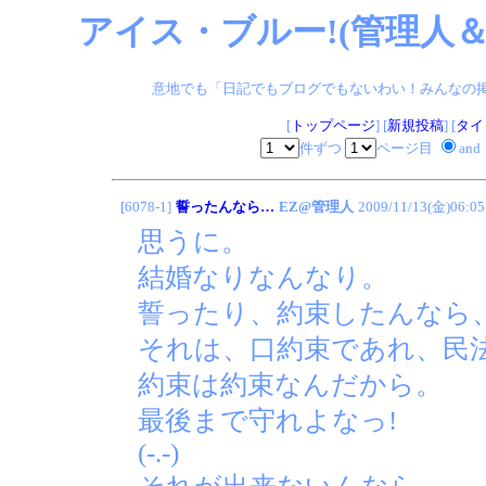
アイス・ブルー!(管理人＆
意地でも「日記でもブログでもないわい！みんなの掲示板
[
トップページ
] [
新規投稿
] [
タイ
件ずつ
ページ目
and
[6078-1]
誓ったんなら…
EZ@管理人
2009/11/13(金)06:05
思うに。
結婚なりなんなり。
誓ったり、約束したんなら
それは、口約束であれ、民
約束は約束なんだから。
最後まで守れよなっ!
(-.-)