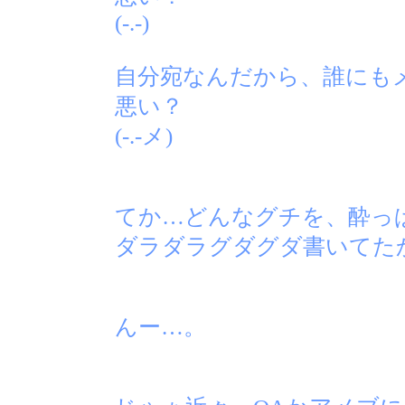
(-.-)
自分宛なんだから、誰にも
悪い？
(-.-メ)
てか…どんなグチを、酔っ
ダラダラグダグダ書いてた
んー…。