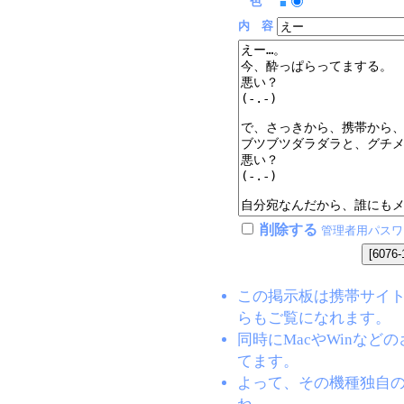
色
■
内 容
削除する
管理者用パスワ
この掲示板は携帯サイト(EZW
らもご覧になれます。
同時にMacやWinな
てます。
よって、その機種独自