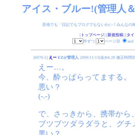
アイス・ブルー!(管理人＆
意地でも「日記でもブログでもないわい！みんなの掲示板
[
トップページ
] [
新規投稿
] [
タイ
件ずつ
ページ目
and
[6076-1]
えー
EZ@管理人
2009/11/13(金)04:28
修正時間
えー…。
今、酔っぱらってまする。
悪い？
(-.-)
で、さっきから、携帯から
ブツブツダラダラと、グチ
悪い？