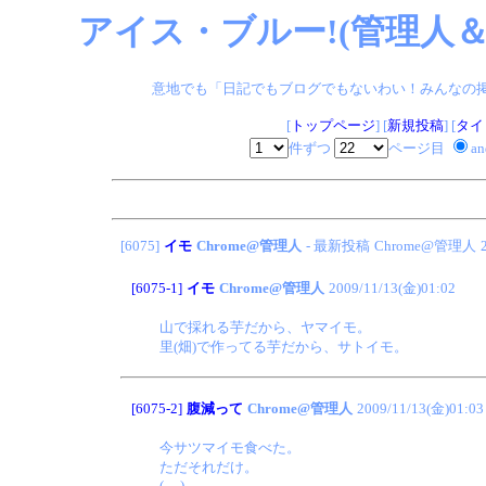
アイス・ブルー!(管理人＆
意地でも「日記でもブログでもないわい！みんなの掲示板
[
トップページ
] [
新規投稿
] [
タイ
件ずつ
ページ目
a
[6075]
イモ
Chrome@管理人
- 最新投稿
Chrome@管理人
[6075-1]
イモ
Chrome@管理人
2009/11/13(金)01:02
山で採れる芋だから、ヤマイモ。
里(畑)で作ってる芋だから、サトイモ。
[6075-2]
腹減って
Chrome@管理人
2009/11/13(金)01:03
今サツマイモ食べた。
ただそれだけ。
(-_-)