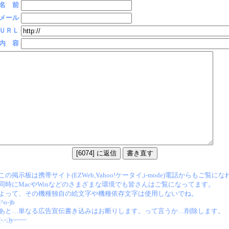
名 前
メール
ＵＲＬ
内 容
この掲示板は携帯サイト(EZWeb,Yahoo!ケータイ,i-mode)電話からもご覧に
同時にMacやWinなどのさまざまな環境でも皆さんはご覧になってます。
よって、その機種独自の絵文字や機種依存文字は使用しないでね。
(^o-)b
あと…単なる広告宣伝書き込みはお断りします。って言うか…削除します。
(-.-;)y-~~~