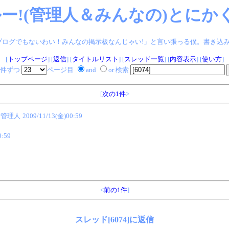
ー!(管理人＆みんなの)とにかく
ログでもないわい！みんなの掲示板なんじゃい!」と言い張っる僕。書き込みヨロシク!
[
トップページ
] [
返信
] [
タイトルリスト
] [
スレッド一覧
] [
内容表示
] [
使い方
]
件ずつ
ページ目
and
or 検索
[
次の1件
>
e@管理人
2009/11/13(金)00:59
0:59
<
前の1件
]
スレッド[6074]に返信