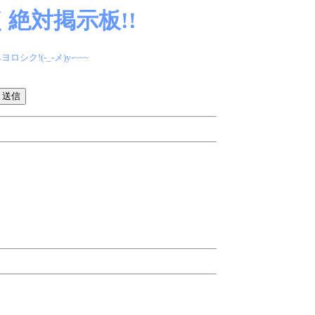
絶対掲示板!!
(-_-メ)y-~~~