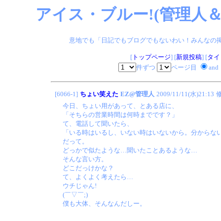
アイス・ブルー!(管理人＆
意地でも「日記でもブログでもないわい！みんなの掲示板
[
トップページ
] [
新規投稿
] [
タイ
件ずつ
ページ目
and
[6066-1]
ちょい笑えた
EZ@管理人
2009/11/11(水)21:13
今日、ちょい用があって、とある店に、
「そちらの営業時間は何時までです？」
て、電話して聞いたら、
「いる時はいるし、いない時はいないから。分からな
だって。
どっかで似たような…聞いたことあるような…
そんな言い方。
どこだっけかな？
て、よくよく考えたら…
ウチじゃん!
(￣▽￣;)
僕も大体、そんなんだしー。