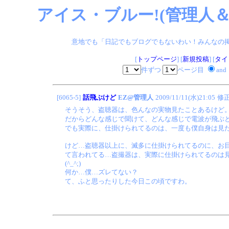
アイス・ブルー!(管理人＆
意地でも「日記でもブログでもないわい！みんなの掲示板
[
トップページ
] [
新規投稿
] [
タイ
件ずつ
ページ目
and
[6065-5]
話飛ぶけど
EZ@管理人
2009/11/11(水)21:05
修
そうそう、盗聴器は、色んなの実物見たことあるけど
だからどんな感じで聞けて、どんな感じで電波が飛ぶ
でも実際に、仕掛けられてるのは、一度も僕自身は見
けど…盗聴器以上に、滅多に仕掛けられてるのに、お
て言われてる…盗撮器は、実際に仕掛けられてるのは
(^_^;)
何か…僕…ズレてない？
て、ふと思ったりした今日この頃ですわ。