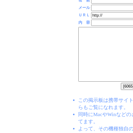
名 前
メール
ＵＲＬ
内 容
この掲示板は携帯サイト(EZW
らもご覧になれます。
同時にMacやWinな
てます。
よって、その機種独自