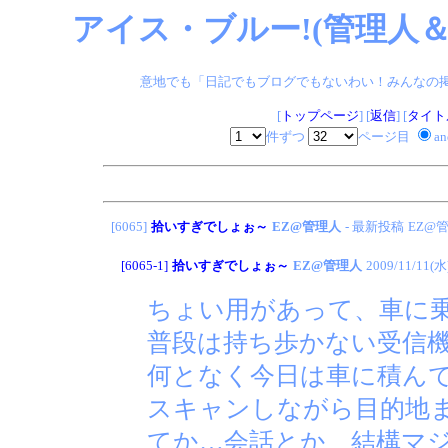
アイス・ブルー!(管理人＆
意地でも「日記でもブログでもないわい！みんなの掲示板
[
トップページ
] [
返信
] [
タイト
件ずつ
ページ目
a
[6065]
拾いすぎでしょぉ～
EZ@管理人
- 最新投稿
EZ@
[6065-1]
拾いすぎでしょぉ～
EZ@管理人
2009/11/11(水
ちょい用があって、車に
普段は持ち歩かない受信
何となく今日は車に積ん
スキャンしながら目的地
てか…会話とか、結構マ