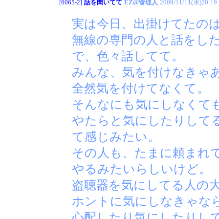
[6065-2]
話を聞いてて
EZ@管理人
2009/11/11(水)20:19
実は今日、出掛けてたの
無線の専門の人と話をし
で、色々話してて。
みんな、気を付けなきゃ
全然気を付けてなくて。
そんなにも気にしなくて
やたらと気にしたりして
て感じみたい。
その人も、たまに頼まれ
やるみたいらしいけど。
盗聴器を気にしてる人の
ホントに気にしなきゃな
心配したり気にしたりし