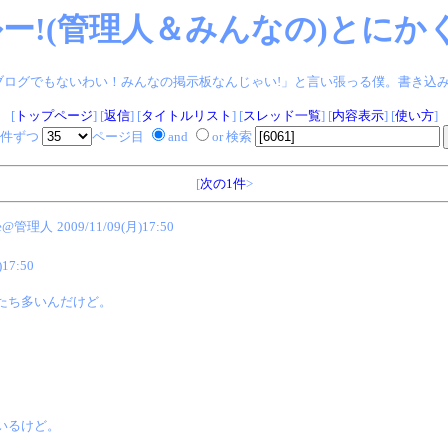
ー!(管理人＆みんなの)とにかく
ログでもないわい！みんなの掲示板なんじゃい!」と言い張っる僕。書き込みヨロシク!
[
トップページ
] [
返信
] [
タイトルリスト
] [
スレッド一覧
] [
内容表示
] [
使い方
]
件ずつ
ページ目
and
or 検索
[
次の1件
>
me@管理人
2009/11/09(月)17:50
)17:50
たち多いんだけど。
、
いるけど。