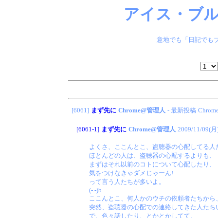
アイス・ブル
意地でも「日記でもブ
[6061]
まず先に
Chrome@管理人
- 最新投稿
Chro
[6061-1]
まず先に
Chrome@管理人
2009/11/09(月
よくさ、ここんとこ、盗聴器の心配してる人
ほとんどの人は、盗聴器の心配するよりも、
まずはそれ以前のコトについて心配したり、
気をつけなきゃダメじゃーん!
って言う人たちが多いよ。
(-.-)b
ここんとこ、何人かのウチの依頼者たちから
突然、盗聴器の心配での連絡してきた人たち
で、色々話したり、とかとかしてて、