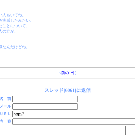
い人もいてね。
み実感したみたい。
たことについて、
人の方が、
識なんだけどね。
<
前の1件
]
スレッド[6061]に返信
名 前
メール
ＵＲＬ
内 容