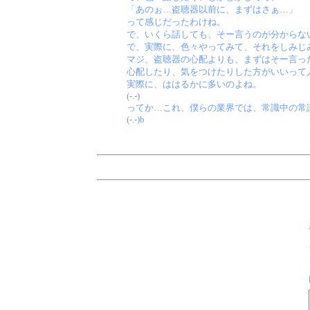
「あのぉ…盗聴器以前に、まずはさぁ…」
って感じだったわけね。
で、いくら話しても、そー言うのが分からな
で、実際に、色々やってみて、それをしみじ
マジ、盗聴器の心配よりも、まずはそー言っ
心配したり、気をつけたりした方がいいって
実際に、ははるかに多いのよね。
(-.-)
ってか…これ、僕らの業界では、常識中の常
(-.-)b