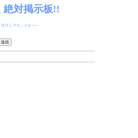
絶対掲示板!!
(-_-メ)y-~~~