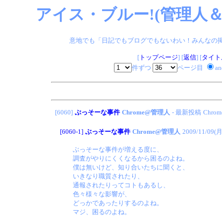
アイス・ブルー!(管理人＆
意地でも「日記でもブログでもないわい！みんなの掲示板
[
トップページ
] [
返信
] [
タイト
件ずつ
ページ目
a
[6060]
ぶっそーな事件
Chrome@管理人
- 最新投稿
Chro
[6060-1]
ぶっそーな事件
Chrome@管理人
2009/11/09(月
ぶっそーな事件が増える度に、
調査がやりにくくなるから困るのよね。
僕は無いけど、知り合いたちに聞くと、
いきなり職質されたり、
通報されたりってコトもあるし、
色々様々な影響が、
どっかであったりするのよね。
マジ、困るのよね。