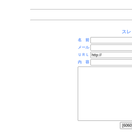
スレ
名 前
メール
ＵＲＬ
内 容