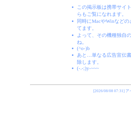
この掲示板は携帯サイト(EZW
らもご覧になれます。
同時にMacやWinな
てます。
よって、その機種独自
ね。
(^o-)b
あと…単なる広告宣伝
除します。
(-.-;)y-~~~
[2026/08/08 0