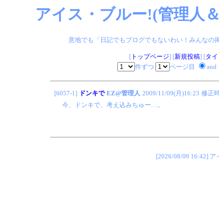
アイス・ブルー!(管理人＆
意地でも「日記でもブログでもないわい！みんなの掲示板
[
トップページ
] [
新規投稿
] [
タイ
件ずつ
ページ目
and
[6057-1]
ドンキで
EZ@管理人
2009/11/09(月)16:23
修正
今、ドンキで、考え込みちゅー…。
[2026/08/09 1