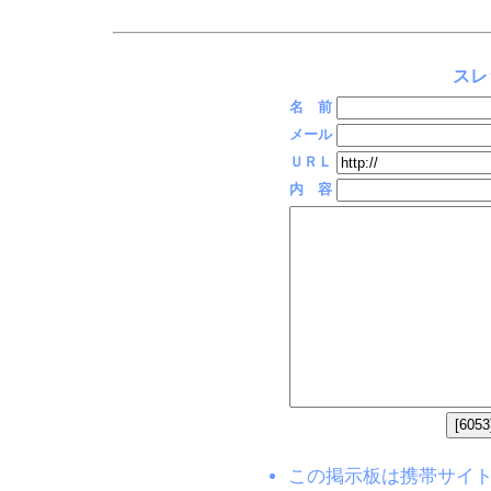
スレ
名 前
メール
ＵＲＬ
内 容
この掲示板は携帯サイト(EZW