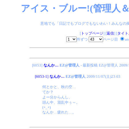
アイス・ブルー!(管理人＆
意地でも「日記でもブログでもないわい！みんなの掲示板
[
トップページ
] [
返信
] [
タイト
件ずつ
ページ目
a
[6053]
なんか…
EZ@管理人
- 最新投稿
EZ@管理人
2009/
[6053-1]
なんか…
EZ@管理人
2009/11/07(土)23:03
何とかと、秋の空…
てか？
よー分からんし、
頭ん中、混乱中ぅ～。
(+_+)
なんか…疲れた…。