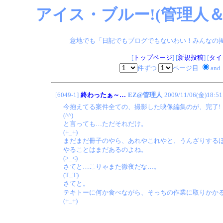
アイス・ブルー!(管理人＆
意地でも「日記でもブログでもないわい！みんなの掲示板
[
トップページ
] [
新規投稿
] [
タイ
件ずつ
ページ目
and
[6049-1]
終わったぁ～…
EZ@管理人
2009/11/06(金)18:51
今抱えてる案件全ての、撮影した映像編集のが、完了!
(^^)
と言っても…ただそれだけ。
(+_+)
まだまだ冊子のやら、あれやこれやと、うんざりする
やることはまだあるのよね。
(>_<)
さてと…こりゃまた徹夜だな…。
(T_T)
さてと。
テキトーに何か食べながら、そっちの作業に取りかか
(+_+)