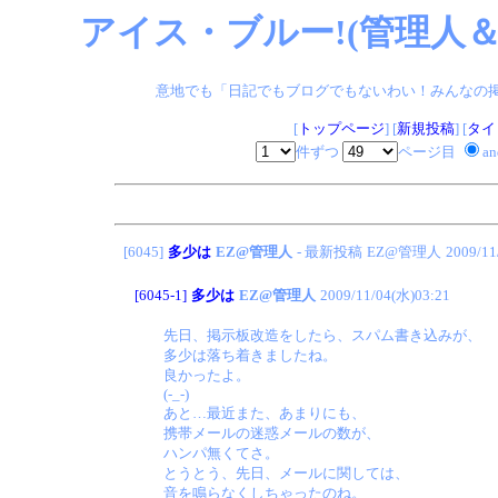
アイス・ブルー!(管理人＆
意地でも「日記でもブログでもないわい！みんなの掲示板
[
トップページ
] [
新規投稿
] [
タイ
件ずつ
ページ目
a
[6045]
多少は
EZ@管理人
- 最新投稿
EZ@管理人
2009/11
[6045-1]
多少は
EZ@管理人
2009/11/04(水)03:21
先日、掲示板改造をしたら、スパム書き込みが、
多少は落ち着きましたね。
良かったよ。
(-_-)
あと…最近また、あまりにも、
携帯メールの迷惑メールの数が、
ハンパ無くてさ。
とうとう、先日、メールに関しては、
音を鳴らなくしちゃったのね。