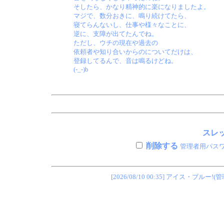
そしたら、かなり精神的に楽になりましたよ。
マジで、数分おきに、鳴り続けてたら、
寝てらんないし、仕事や様々なことに、
逆に、支障が出てたんでね。
ただし、ウチの現在や過去の
依頼者や知り合いからのについてだけは、
登録してるんで、音は鳴るけどね。
(-_-)b
スレッ
削除する
管理者用パス
[2026/08/10 00:35] アイス・ブ