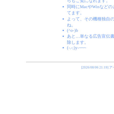
らもご覧になれます。
同時にMacやWinな
てます。
よって、その機種独自
ね。
(^o-)b
あと…単なる広告宣伝
除します。
(-.-;)y-~~~
[2026/08/06 2