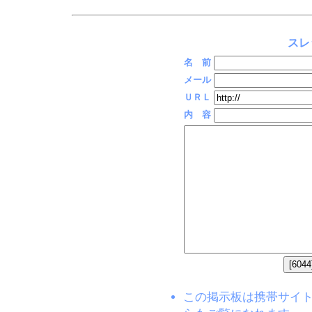
スレ
名 前
メール
ＵＲＬ
内 容
この掲示板は携帯サイト(EZW