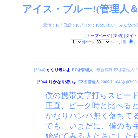
アイス・ブルー!(管理人＆
意地でも「日記でもブログでもないわい！みんなの掲示板
[
トップページ
] [
返信
] [
タイト
件ずつ
ページ目
a
[6044]
かなり遅いよ
EZ@管理人
- 最新投稿
EZ@管理人
2
[6044-1]
かなり遅いよ
EZ@管理人
2009/11/04(水)03:09
僕の携帯文字打ちスピー
正直、ピーク時と比べる
かなりハンパ無く落ちて
でも、いまだに、僕のも
始めてみる人たちにした