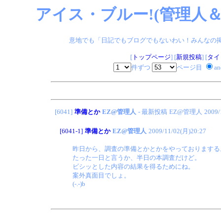
アイス・ブルー!(管理人＆
意地でも「日記でもブログでもないわい！みんなの掲示板
[
トップページ
] [
新規投稿
] [
タイ
件ずつ
ページ目
a
[6041]
準備とか
EZ@管理人
- 最新投稿
EZ@管理人
2009/
[6041-1]
準備とか
EZ@管理人
2009/11/02(月)20:27
昨日から、調査の準備とかとかをやっておりまする
たった一日と言うか、半日の本調査だけど。
ビシッとした内容の結果を得るためにね。
案外真面目でしょ。
(-.-)b