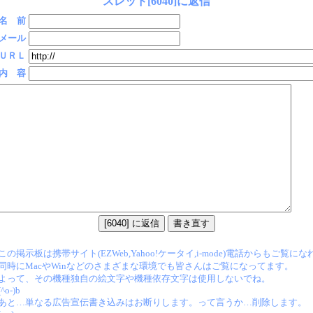
スレッド[6040]に返信
名 前
メール
ＵＲＬ
内 容
この掲示板は携帯サイト(EZWeb,Yahoo!ケータイ,i-mode)電話からもご覧に
同時にMacやWinなどのさまざまな環境でも皆さんはご覧になってます。
よって、その機種独自の絵文字や機種依存文字は使用しないでね。
(^o-)b
あと…単なる広告宣伝書き込みはお断りします。って言うか…削除します。