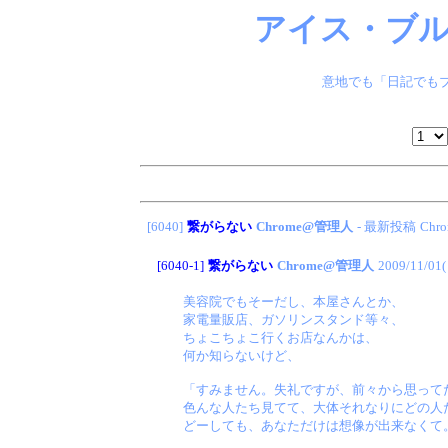
アイス・ブル
意地でも「日記でもブ
[6040]
繋がらない
Chrome@管理人
- 最新投稿
Ch
[6040-1]
繋がらない
Chrome@管理人
2009/11/01
美容院でもそーだし、本屋さんとか、
家電量販店、ガソリンスタンド等々、
ちょこちょこ行くお店なんかは、
何か知らないけど、
「すみません。失礼ですが、前々から思って
色んな人たち見てて、大体それなりにどの人
どーしても、あなただけは想像が出来なくて