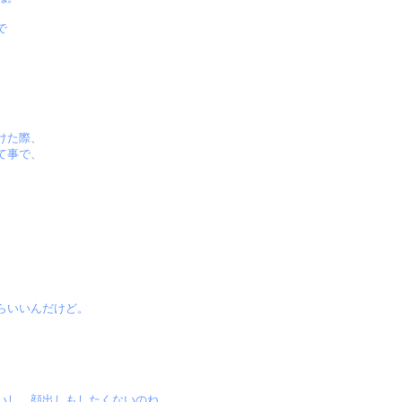
で
けた際、
て事で、
らいいんだけど。
いし、顔出しもしたくないのね。