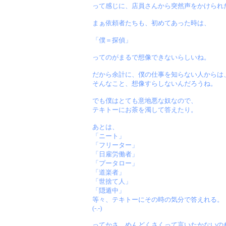
って感じに、店員さんから突然声をかけられ
まぁ依頼者たちも、初めてあった時は、
「僕＝探偵」
ってのがまるで想像できないらしいね。
だから余計に、僕の仕事を知らない人からは
そんなこと、想像すらしないんだろうね。
でも僕はとても意地悪な奴なので、
テキトーにお茶を濁して答えたり。
あとは、
「ニート」
「フリーター」
「日雇労働者」
「プータロー」
「道楽者」
「世捨て人」
「隠遁中」
等々、テキトーにその時の気分で答えれる。
(-.-)
ってかさ、めんどくさくって言いたかないの