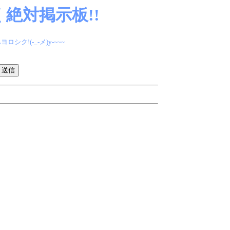
絶対掲示板!!
(-_-メ)y-~~~