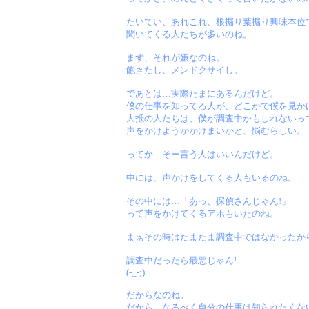
たいてい、あれこれ、根掘り葉掘り興味本位
聞いてくる人たちが多いのね。
まず、それが嫌なのね。
飽きたし、メンドクサイし。
であとは…実際たまにあるんだけど。
僕の仕事を知ってる人が、どこかで僕を見か
大抵の人たちは、僕が調査中かもしれないっ
声をかけようかかけまいかと、悩むらしい。
ってか…そー言う人はいいんだけど。
中には、声かけをしてくる人もいるのね。
その中には…「あっ、探偵さんじゃん!」
って声をかけてくるアホもいたのね。
まぁその時はたまたま調査中ではなかったか
調査中だったら最悪じゃん!
(-_-;)
だからなのね。
だから、なるべく自分の仕事は知られたくな