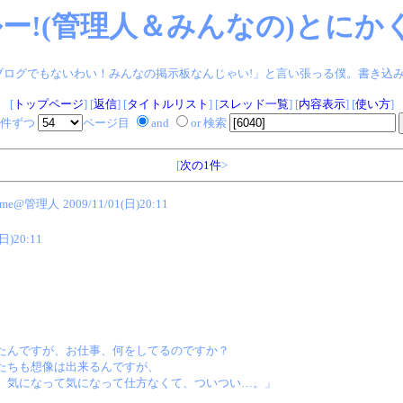
ー!(管理人＆みんなの)とにかく
ログでもないわい！みんなの掲示板なんじゃい!」と言い張っる僕。書き込みヨロシク!
[
トップページ
] [
返信
] [
タイトルリスト
] [
スレッド一覧
] [
内容表示
] [
使い方
]
件ずつ
ページ目
and
or 検索
[
次の1件
>
rome@管理人
2009/11/01(日)20:11
(日)20:11
たんですが、お仕事、何をしてるのですか？
たちも想像は出来るんですが、
。気になって気になって仕方なくて、ついつい…。」