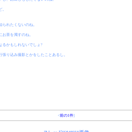
ど。
知られたくないのね。
にお茶を濁すのね。
なるかもしれないでしょ?
行張り込み撮影とかをしたことあるし。
<
前の1件
]