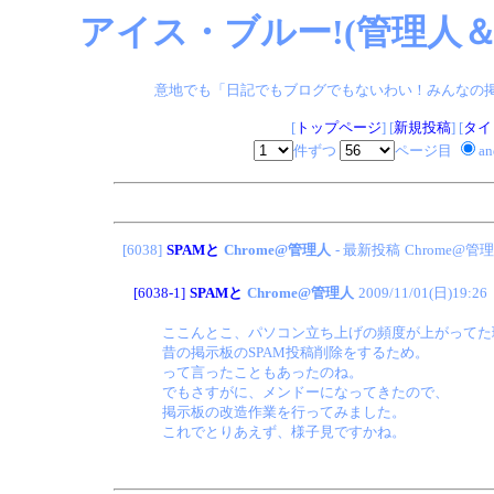
アイス・ブルー!(管理人＆
意地でも「日記でもブログでもないわい！みんなの掲示板
[
トップページ
] [
新規投稿
] [
タイ
件ずつ
ページ目
a
[6038]
SPAMと
Chrome@管理人
- 最新投稿
Chrome@管
[6038-1]
SPAMと
Chrome@管理人
2009/11/01(日)19:26
ここんとこ、パソコン立ち上げの頻度が上がってた
昔の掲示板のSPAM投稿削除をするため。
って言ったこともあったのね。
でもさすがに、メンドーになってきたので、
掲示板の改造作業を行ってみました。
これでとりあえず、様子見ですかね。