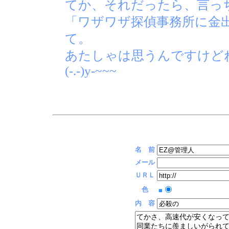
てか、それだったら、言っ
「ワザワザ探偵事務所に金
て。
あたしゃは思うんですけど
(-.-)y-~~~
名 前
メール
ＵＲＬ
色
■
内 容