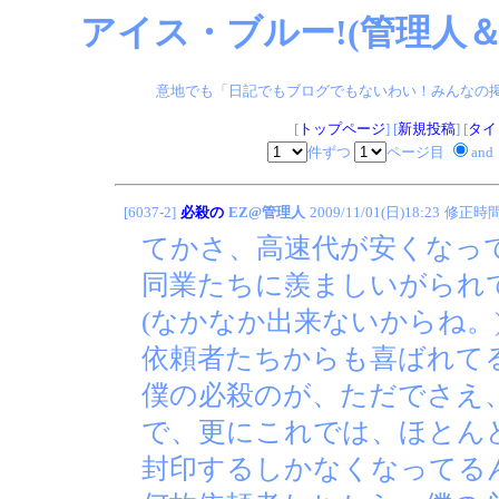
アイス・ブルー!(管理人＆
意地でも「日記でもブログでもないわい！みんなの掲示板
[
トップページ
] [
新規投稿
] [
タイ
件ずつ
ページ目
and
[6037-2]
必殺の
EZ@管理人
2009/11/01(日)18:23
修正時
てかさ、高速代が安くなっ
同業たちに羨ましいがられ
(なかなか出来ないからね。
依頼者たちからも喜ばれて
僕の必殺のが、ただでさえ
で、更にこれでは、ほとん
封印するしかなくなってる