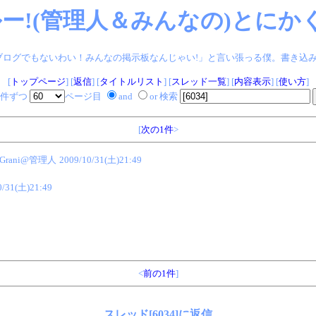
ー!(管理人＆みんなの)とにかく
ログでもないわい！みんなの掲示板なんじゃい!」と言い張っる僕。書き込みヨロシク!
[
トップページ
] [
返信
] [
タイトルリスト
] [
スレッド一覧
] [
内容表示
] [
使い方
]
件ずつ
ページ目
and
or 検索
[
次の1件
>
Grani@管理人
2009/10/31(土)21:49
0/31(土)21:49
<
前の1件
]
スレッド[6034]に返信