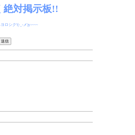
絶対掲示板!!
(-_-メ)y-~~~