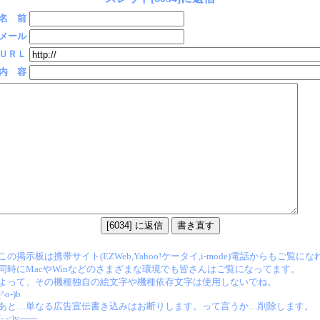
名 前
メール
ＵＲＬ
内 容
この掲示板は携帯サイト(EZWeb,Yahoo!ケータイ,i-mode)電話からもご覧に
同時にMacやWinなどのさまざまな環境でも皆さんはご覧になってます。
よって、その機種独自の絵文字や機種依存文字は使用しないでね。
(^o-)b
あと…単なる広告宣伝書き込みはお断りします。って言うか…削除します。
(-.-;)y-~~~