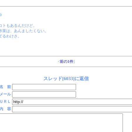
0
コトもあるんだけど。
作業は、あんましたくない。
てるわけさ。
<
前の1件
]
スレッド[6033]に返信
名 前
メール
ＵＲＬ
内 容