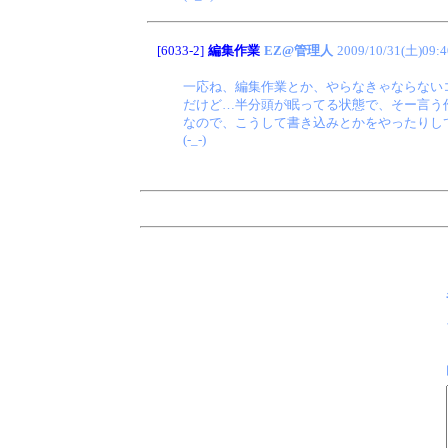
[6033-2]
編集作業
EZ@管理人
2009/10/31(土)09:4
一応ね、編集作業とか、やらなきゃならない
だけど…半分頭が眠ってる状態で、そー言う
なので、こうして書き込みとかをやったりし
(-_-)