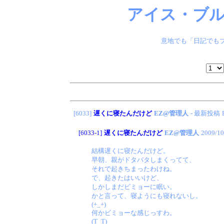
アイス・ブル
意地でも「日記でもブ
[6033]
遅くに寝たんだけど
EZ@管理人
- 最新投稿
[6033-1]
遅くに寝たんだけど
EZ@管理人
2009/10
結構遅くに寝たんだけど。
早朝、親がドタバタしまくってて、
それで起きちまったわけね。
で、起きたはいいけど、
しかしまだビミョーに眠い。
かと言って、寝ようにも寝れないし。
(+_+)
何かビミョーな感じっすわ。
(T_T)