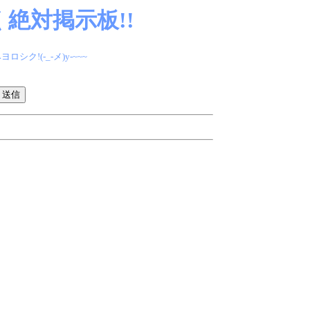
絶対掲示板!!
(-_-メ)y-~~~