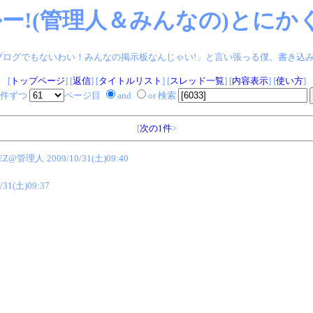
ー!(管理人＆みんなの)とにかく
ログでもないわい！みんなの掲示板なんじゃい!」と言い張っる僕。書き込みヨロシク!
[
トップページ
] [
返信
] [
タイトルリスト
] [
スレッド一覧
] [
内容表示
] [
使い方
]
件ずつ
ページ目
and
or 検索
[
次の1件
>
EZ@管理人
2009/10/31(土)09:40
/31(土)09:37