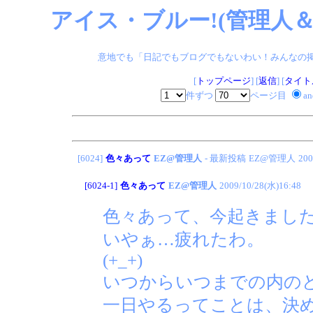
アイス・ブルー!(管理人＆
意地でも「日記でもブログでもないわい！みんなの掲示板
[
トップページ
] [
返信
] [
タイト
件ずつ
ページ目
a
[6024]
色々あって
EZ@管理人
- 最新投稿
EZ@管理人
200
[6024-1]
色々あって
EZ@管理人
2009/10/28(水)16:48
色々あって、今起きまし
いやぁ…疲れたわ。
(+_+)
いつからいつまでの内の
一日やるってことは、決