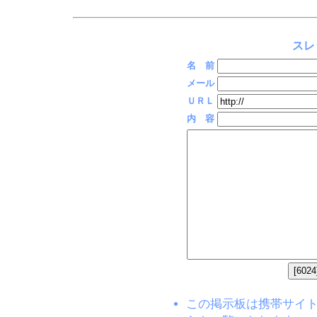
スレ
名 前
メール
ＵＲＬ
内 容
この掲示板は携帯サイト(EZW