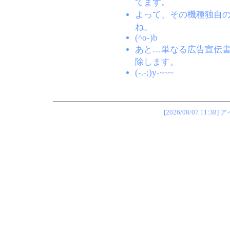
てます。
よって、その機種独自
ね。
(^o-)b
あと…単なる広告宣伝
除します。
(-.-;)y-~~~
[2026/08/07 1