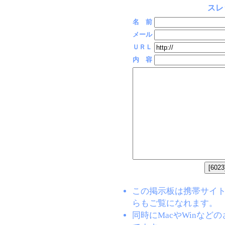
スレ
名 前
メール
ＵＲＬ
内 容
この掲示板は携帯サイト(EZW
らもご覧になれます。
同時にMacやWinな