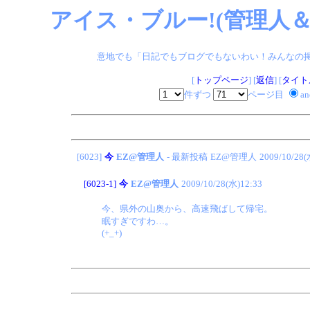
アイス・ブルー!(管理人＆
意地でも「日記でもブログでもないわい！みんなの掲示板
[
トップページ
] [
返信
] [
タイト
件ずつ
ページ目
a
[6023]
今
EZ@管理人
- 最新投稿
EZ@管理人
2009/10/28(
[6023-1]
今
EZ@管理人
2009/10/28(水)12:33
今、県外の山奥から、高速飛ばして帰宅。
眠すぎですわ…。
(+_+)