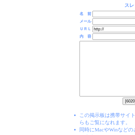
スレ
名 前
メール
ＵＲＬ
内 容
この掲示板は携帯サイト(EZW
らもご覧になれます。
同時にMacやWinな