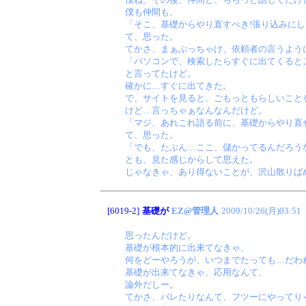
僕も仲間も、
「そこ、基礎からやり直すべき!張り込みに
て、思った。
てかさ、まぁぶっちゃけ、依頼者の言うよう
「パソコンで、検索したらすぐに出てくると
と言ってたけど。
確かに…すぐに出てきた。
で、サイトを見ると、ごもっともらしいこと
けど…言っちゃぁなんなんだけど。
「マジ、あれこれ語る前に、基礎からやり直せ
て、思った。
「でも、たぶん…ここ、儲かってるんだろう
とも、見た感じからして思えた。
じゃなきゃ、あり得ないことが、沢山散りば
[6019-2]
基礎が
EZ@管理人
2009/10/26(月)03:51
思ったんだけど。
基礎が根本的に出来てなきゃ、
何をどーやろうが、いつまでたっても…だわ
基礎が出来てなきゃ、応用なんて、
論外だしー。
てかさ、バレたりなんて、フツーにやってり