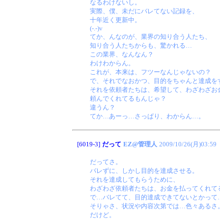
なるわけないし。
実際、僕、未だにバレてない記録を、
十年近く更新中。
(-.-)v
てか、んなのが、業界の知り合う人たち、
知り合う人たちからも、驚かれる…
この業界、なんなん？
わけわからん。
これが、本来は、フツーなんじゃないの？
で、それでなおかつ、目的をちゃんと達成を
それを依頼者たちは、希望して、わざわざお
頼んでくれてるもんじゃ？
違うん？
てか…あーっ…さっぱり、わからん…。
[6019-3]
だって
EZ@管理人
2009/10/26(月)03:59
だってさ。
バレずに、しかし目的を達成させる。
それを達成してもらうために、
わざわざ依頼者たちは、お金を払ってくれて
で…バレてて、目的達成できてないとかって
そりゃさ、状況や内容次第では…色々あるさ
だけど。