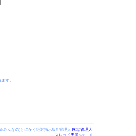
なれます。
!(管理人＆みんなの)とにかく絶対掲示板!!
管理人
PC@管理人
スレッド天国
ver.1.10