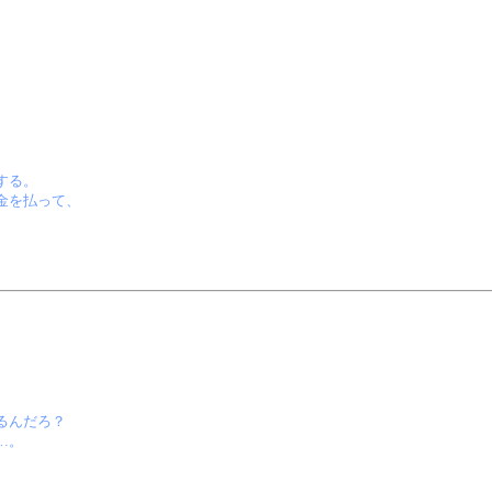
する。
金を払って、
るんだろ？
…。
。