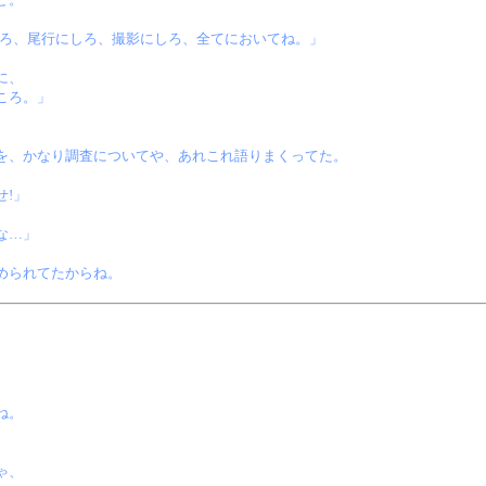
しろ、尾行にしろ、撮影にしろ、全てにおいてね。」
に、
ころ。」
を、かなり調査についてや、あれこれ語りまくってた。
!」
な…」
められてたからね。
ね。
ゃ、