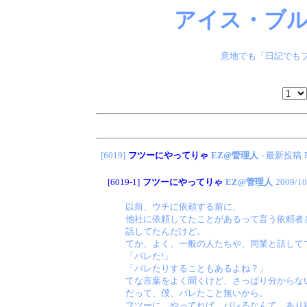
アイス・ブル
意地でも「日記でもブ
[6019]
フツーにやってりゃ
EZ@管理人
- 最新投稿
[6019-1]
フツーにやってりゃ
EZ@管理人
2009/10
以前、ウチに依頼する前に、
他社に依頼してたことがあるって言う依頼者
話してたんだけど。
てか、よく、一般の人たちや、同業と話して
「バレた!」
「バレたりすることもあるよね？」
てな言葉をよく聞くけど、さっぱり分からな
だって、僕、バレたこと無いから。
フツーに、やってれば、バレるなんて、あり