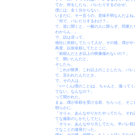
てか、何をしたら、バレたりするのかが、
僕には、全く分からない。
いまだに、そー言うの、意味不明なんだよね
「何で、バレたりするわけ？」
て、逆に聞くと、一般の人に限らず、同業た
わからん…。
で、話は戻って。
他社に依頼してたって人が、その後、僕がや
再度、以前依頼してたとこに、
「前頼んだとき以上の映像撮れないの？」
て、聞いたんだと。
そしたら、
「これが限界、これ以上のことしたら、バレ
て、言われたんだとさ。
で、その人は、
「○ーくん(僕のこと)は、ちゃんと、撮って
てない。なんなの？」
って聞かれた。
まぁ…僕が依頼を受ける前、ちらっと、そこ
明らかに、
「そりゃ、あんなやりかたやってたら、それ
てな撮影のしかたしてたし、
「そりゃ、あんなやり方してたら、半バレ程
てなことの連発だった。
僕ね、その後、仲間と、ちらっと話してたけ