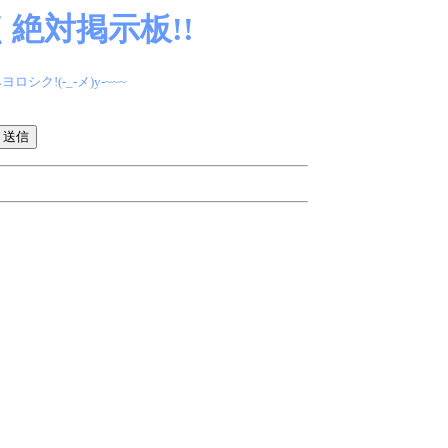
絶対掲示板!!
(-_-メ)y-~~~