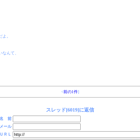
だよ。
いなんて、
<
前の1件
]
スレッド[6019]に返信
名 前
メール
ＵＲＬ