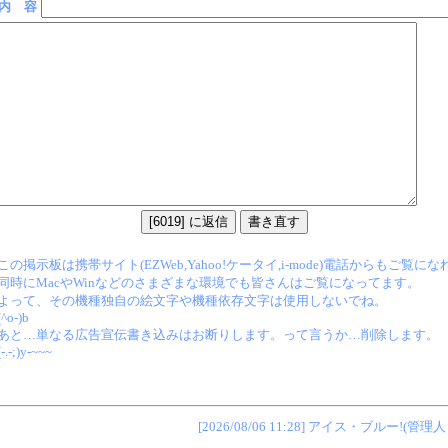
内 容
この掲示板は携帯サイト(EZWeb,Yahoo!ケータイ,i-mode)電話からもご覧に
同時にMacやWinなどのさまざまな環境でも皆さんはご覧になってます。
よって、その機種独自の絵文字や機種依存文字は使用しないでね。
(^o-)b
あと…単なる広告宣伝書き込みはお断りします。って言うか…削除します。
(-.-;)y-~~~
[2026/08/06 11:28] アイス・ブルー