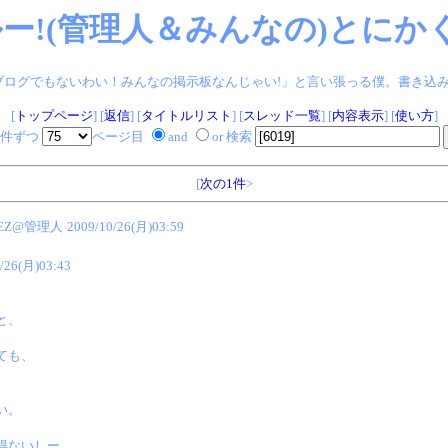
ー!(管理人＆みんなの)とにかく
ログでもないわい！みんなの掲示板なんじゃい!」と言い張っる僕。書き込みヨロシク!
[
トップページ
] [
返信
] [
タイトルリスト
] [
スレッド一覧
] [
内容表示
] [
使い方
]
件ずつ
ページ目
and
or 検索
[
次の1件
>
EZ@管理人
2009/10/26(月)03:59
/26(月)03:43
と、
ても、
い。
得ないしー。