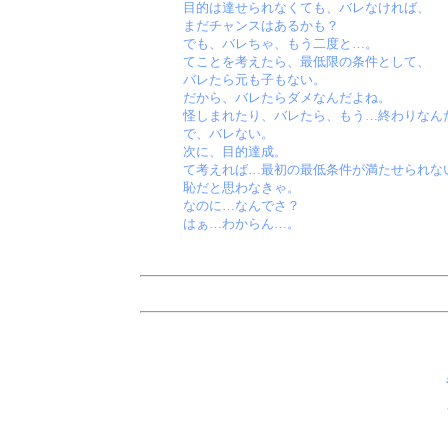
目的は達せられなくても、バレなければ、
まだチャンスはあるかも？
でも、バレちゃ、もう二度と…。
てことを考えたら、最低限の条件として、
バレたら元も子もない。
だから、バレたらダメなんだよね。
怪しまれたり、バレたら、もう…終わりなん
で、バレない。
次に、目的達成。
て考えれば…最初の最低条件が満たせられな
恥だと思わなきゃ。
なのに…なんでさ？
はぁ…わからん…。