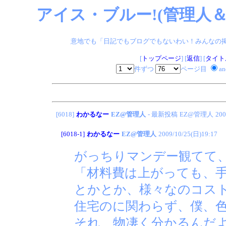
アイス・ブルー!(管理人＆
意地でも「日記でもブログでもないわい！みんなの掲示板
[
トップページ
] [
返信
] [
タイト
件ずつ
ページ目
a
[6018]
わかるなー
EZ@管理人
- 最新投稿
EZ@管理人
200
[6018-1]
わかるなー
EZ@管理人
2009/10/25(日)19:17
がっちりマンデー観てて
「材料費は上がっても、
とかとか、様々なのコス
住宅のに関わらず、僕、
それ、物凄く分かるんだ