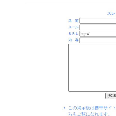
スレ
名 前
メール
ＵＲＬ
内 容
この掲示板は携帯サイト(EZW
らもご覧になれます。