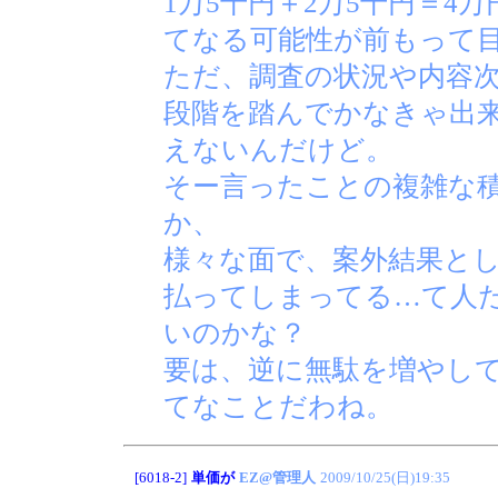
1万5千円＋2万5千円＝4万
てなる可能性が前もって
ただ、調査の状況や内容
段階を踏んでかなきゃ出
えないんだけど。
そー言ったことの複雑な
か、
様々な面で、案外結果と
払ってしまってる…て人
いのかな？
要は、逆に無駄を増やし
てなことだわね。
[6018-2]
単価が
EZ@管理人
2009/10/25(日)19:35