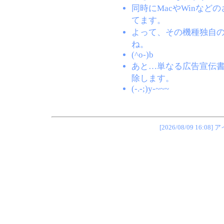
同時にMacやWinな
てます。
よって、その機種独自
ね。
(^o-)b
あと…単なる広告宣伝
除します。
(-.-;)y-~~~
[2026/08/09 1