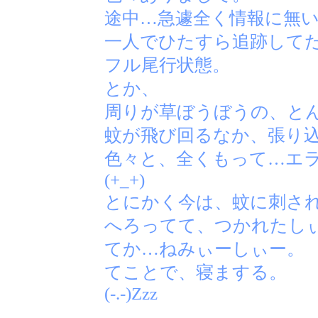
途中…急遽全く情報に無
一人でひたすら追跡して
フル尾行状態。
とか、
周りが草ぼうぼうの、と
蚊が飛び回るなか、張り
色々と、全くもって…エ
(+_+)
とにかく今は、蚊に刺さ
へろってて、つかれたし
てか…ねみぃーしぃー。
てことで、寝まする。
(-.-)Zzz