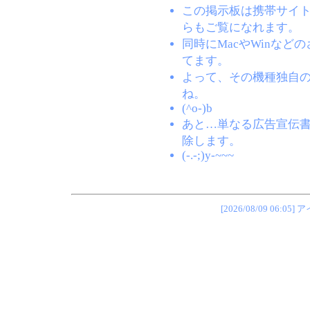
この掲示板は携帯サイト(EZW
らもご覧になれます。
同時にMacやWinな
てます。
よって、その機種独自
ね。
(^o-)b
あと…単なる広告宣伝
除します。
(-.-;)y-~~~
[2026/08/09 0