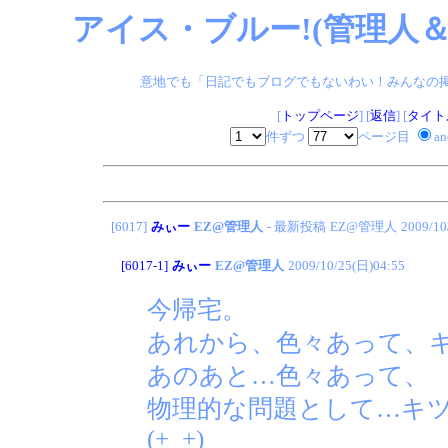
アイス・ブルー!(管理人＆
意地でも「日記でもブログでもないわい！みんなの掲示板
[
トップページ
] [
返信
] [
タイト
件ずつ
ページ目
a
[6017]
みぃー
EZ@管理人
- 最新投稿
EZ@管理人
2009/10
[6017-1]
みぃー
EZ@管理人
2009/10/25(日)04:55
今帰宅。
あれから、色々あって、
あのあと…色々あって、
物理的な問題として…キ
(+_+)